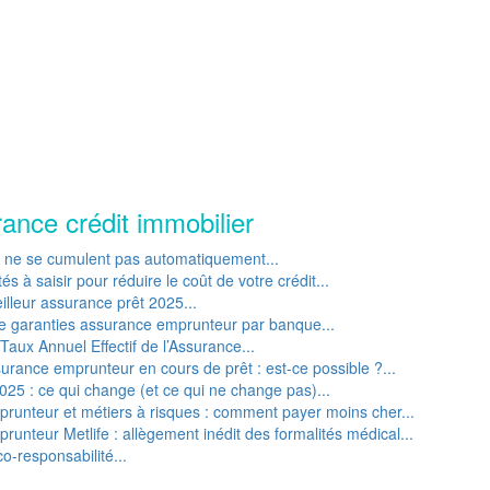
rance crédit immobilier
P ne se cumulent pas automatiquement...
s à saisir pour réduire le coût de votre crédit...
lleur assurance prêt 2025...
e garanties assurance emprunteur par banque...
Taux Annuel Effectif de l’Assurance...
rance emprunteur en cours de prêt : est-ce possible ?...
25 : ce qui change (et ce qui ne change pas)...
runteur et métiers à risques : comment payer moins cher...
unteur Metlife : allègement inédit des formalités médical...
o-responsabilité...