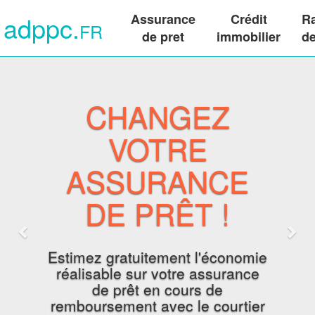
adppc.
adppc.
Assurance
Assurance
Crédit
Crédit
R
R
FR
FR
de pret
de pret
immobilier
immobilier
de
de
Previous
Nex
Accueil
Accueil
CHANGEZ
VOTRE
ASSURANCE
DE PRÊT !
Estimez gratuitement l'économie
réalisable sur votre assurance
de prêt en cours de
remboursement avec le courtier