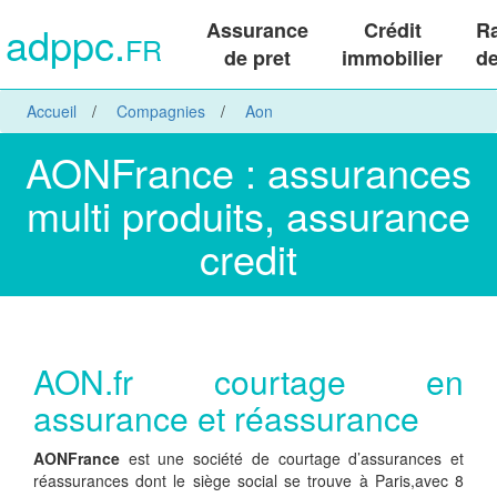
adppc.
Assurance
Crédit
R
FR
de pret
immobilier
de
Accueil
Compagnies
Aon
AONFrance : assurances
multi produits, assurance
credit
AON.fr courtage en
assurance et réassurance
AONFrance
est une société de courtage d’assurances et
réassurances dont le siège social se trouve à Paris,avec 8