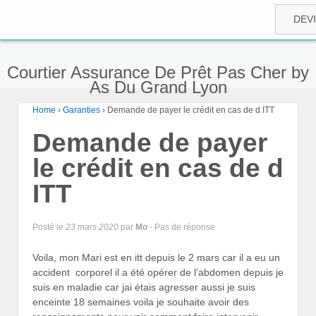
DEV
Courtier Assurance De Prêt Pas Cher by
As Du Grand Lyon
Home
›
Garanties
›
Demande de payer le crédit en cas de d ITT
Demande de payer
le crédit en cas de d
ITT
Posté le
23 mars 2020
par
Mo
- Pas de réponse
Voila, mon Mari est en itt depuis le 2 mars car il a eu un
accident corporel il a été opérer de l’abdomen depuis je
suis en maladie car jai étais agresser aussi je suis
enceinte 18 semaines voila je souhaite avoir des