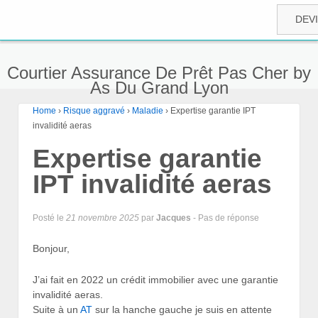
DEV
Courtier Assurance De Prêt Pas Cher by
As Du Grand Lyon
Home
›
Risque aggravé
›
Maladie
›
Expertise garantie IPT
invalidité aeras
Expertise garantie
IPT invalidité aeras
Posté le
21 novembre 2025
par
Jacques
- Pas de réponse
Bonjour,
J’ai fait en 2022 un crédit immobilier avec une garantie
invalidité aeras.
Suite à un
AT
sur la hanche gauche je suis en attente