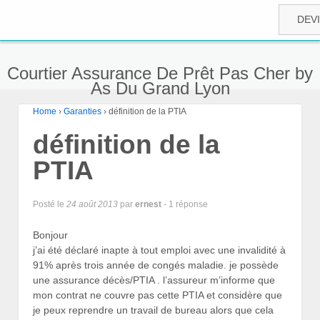
DEV
Courtier Assurance De Prêt Pas Cher by
As Du Grand Lyon
Home
›
Garanties
›
définition de la PTIA
définition de la
PTIA
Posté le
24 août 2013
par
ernest
- 1 réponse
Bonjour
j’ai été déclaré inapte à tout emploi avec une invalidité à
91% après trois année de congés maladie. je possède
une assurance décès/PTIA . l’assureur m’informe que
mon contrat ne couvre pas cette PTIA et considère que
je peux reprendre un travail de bureau alors que cela