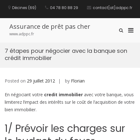
S
Décines (69)
04 78 80 88 29
contact[at]adppc.fr
k
i
p
t
Assurance de prêt pas cher
P
S
o
www.adppc.fr
h
c
r
o
o
i
w
n
7 étapes pour négocier avec la banque son
m
S
t
crédit immobilier
e
a
e
a
n
r
r
t
y
c
M
Posted on
29 juillet 2012
by
Florian
h
F
e
o
En négociant votre
credit immobilier
avec votre banque, vous
n
r
u
limiterez l’impact des intérêts sur le coût de l’acquisition de votre
m
f
bien immobilier.
o
r
1/ Prévoir les charges sur
M
o