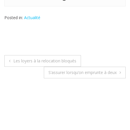
Posted in:
Actualité
Les loyers à la relocation bloqués
N
S’assurer lorsqu’on emprunte à deux
a
v
i
g
a