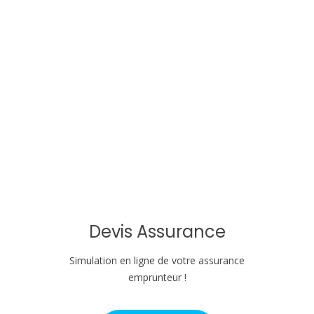
t
i
o
n
d
e
l
'
Devis Assurance
a
Simulation en ligne de votre assurance
r
emprunteur !
t