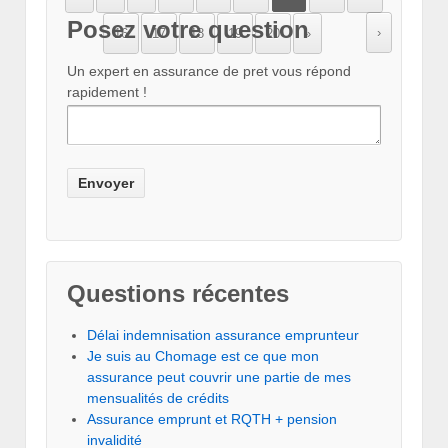
Posez votre question
›
16
17
18
19
20
»
Un expert en assurance de pret vous répond
rapidement !
Questions récentes
Délai indemnisation assurance emprunteur
Je suis au Chomage est ce que mon
assurance peut couvrir une partie de mes
mensualités de crédits
Assurance emprunt et RQTH + pension
invalidité