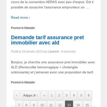
cours de la convention AERAS avec peu d’espoir. Est il
…
possible de souscrire l’assurance emprunteur un
Read more ›
Posted in
Maladie
Demande tarif assurance pret
immobilier avec ald
Posté le
26 janvier 2015
par
Laurent
- 6 réponses
Bonjour, je cherche une assurance pret immobilier avec
ALD (Rectocolite hemorragique + cholangite
sclérosante) et j’aimerais avoir une proposition de tarif.
Posted in
Maladie
‹
Adppc.fr :
«
1
2
3
4
5
6
7
8
9
10
11
12
13
14
15