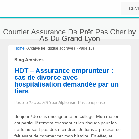
DEV
Courtier Assurance De Prêt Pas Cher by
As Du Grand Lyon
Home
›
Archive for Risque aggravé
(
›
Page 13)
Blog Archives
HDT – Assurance emprunteur :
cas de divorce avec
hospitalisation demandée par un
tiers
Posté le
27 avril 2015
par
Alphonse
- Pas de réponse
Bonjour ! Je suis enseignante en collège. Mon métier
est particulièrement stressant et les risques pour les
nerfs ne sont pas des moindres. Je tiens à préciser ce
fait avant de commencer mon histoire. En effet, au