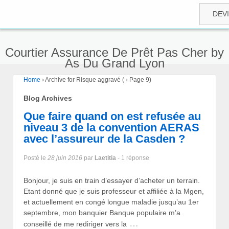
DEV
Courtier Assurance De Prêt Pas Cher by
As Du Grand Lyon
Home
›
Archive for Risque aggravé
(
›
Page 9)
Blog Archives
Que faire quand on est refusée au
niveau 3 de la convention AERAS
avec l’assureur de la Casden ?
Posté le
28 juin 2016
par
Laetitia
- 1 réponse
Bonjour, je suis en train d’essayer d’acheter un terrain.
Etant donné que je suis professeur et affiliée à la Mgen,
et actuellement en congé longue maladie jusqu’au 1er
septembre, mon banquier Banque populaire m’a
…
conseillé de me rediriger vers la