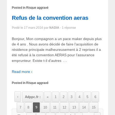
Posted in
Risque aggravé
Refus de la convention aeras
Posté le
17 mars 2016
par
NADIA
- 1 réponse
Bonjour, Mon compagnon a un pace maker depuis plus
de 4 ans . Nous avons décidé de faire l’acquisition de
résidence principale malheureusement à 2 reprises il a
été refusé à la convention AERAS pour l’assurance
…
emprunteur. Existe t-il d’autres
Read more ›
Posted in
Risque aggravé
‹
Adppc.fr :
«
1
2
3
4
5
6
7
8
9
10
11
12
13
14
15