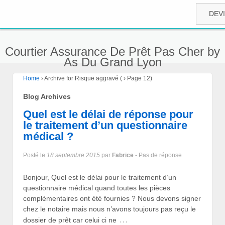
DEV
Courtier Assurance De Prêt Pas Cher by
As Du Grand Lyon
Home
›
Archive for Risque aggravé
(
›
Page 12)
Blog Archives
Quel est le délai de réponse pour
le traitement d’un questionnaire
médical ?
Posté le
18 septembre 2015
par
Fabrice
- Pas de réponse
Bonjour, Quel est le délai pour le traitement d’un
questionnaire médical quand toutes les pièces
complémentaires ont été fournies ? Nous devons signer
chez le notaire mais nous n’avons toujours pas reçu le
…
dossier de prêt car celui ci ne