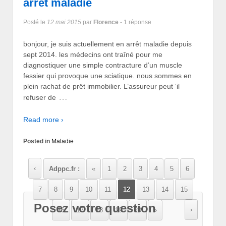
arrêt maladie
Posté le
12 mai 2015
par
Florence
- 1 réponse
bonjour, je suis actuellement en arrêt maladie depuis
sept 2014. les médecins ont traîné pour me
diagnostiquer une simple contracture d’un muscle
fessier qui provoque une sciatique. nous sommes en
plein rachat de prêt immobilier. L’assureur peut ‘il
…
refuser de
Read more ›
Posted in
Maladie
‹
Adppc.fr :
«
1
2
3
4
5
6
7
8
9
10
11
12
13
14
15
Posez votre question
›
16
17
18
19
20
»