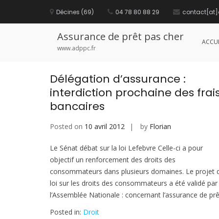
S
Décines (69)
04 78 80 88 29
contact[at]
k
Auteur :
Florian
i
p
Assurance de prêt pas cher
t
ACCUE
o
www.adppc.fr
c
o
n
Délégation d’assurance :
t
interdiction prochaine des frai
e
n
bancaires
t
Posted on
10 avril 2012
by
Florian
Le Sénat débat sur la loi Lefebvre Celle-ci a pour
objectif un renforcement des droits des
consommateurs dans plusieurs domaines. Le projet 
loi sur les droits des consommateurs a été validé par
l’Assemblée Nationale : concernant l’assurance de prê
Posted in:
Droit