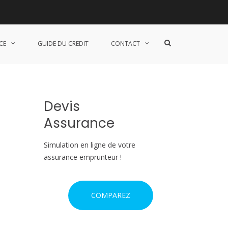
S
CE
GUIDE DU CREDIT
CONTACT
h
o
w
S
e
a
Devis
r
c
Assurance
h
F
o
Simulation en ligne de votre
r
assurance emprunteur !
m
COMPAREZ