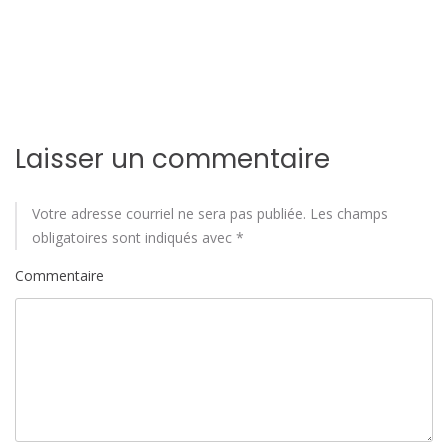
e
l
'
a
Laisser un commentaire
r
Votre adresse courriel ne sera pas publiée.
Les champs
t
obligatoires sont indiqués avec
*
i
Commentaire
c
l
e