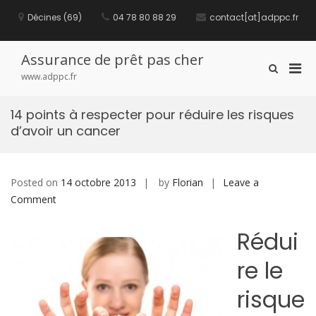
S
Décines (69)
04 78 80 88 29
contact[at]adppc.fr
k
i
p
t
Assurance de prêt pas cher
P
S
o
www.adppc.fr
h
c
r
o
o
i
w
n
14 points à respecter pour réduire les risques
m
S
t
d’avoir un cancer
e
a
e
a
n
r
r
t
y
c
M
Posted on
14 octobre 2013
by
Florian
Leave a
h
F
e
Comment
o
o
n
n
r
u
Rédui
1
m
f
4
re le
o
p
r
o
risque
M
i
o