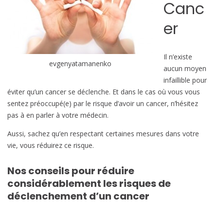
n
Canc
b
t
i
er
s
l
à
e
r
Il n’existe
e
evgenyatamanenko
aucun moyen
s
infaillible pour
p
éviter qu’un cancer se déclenche. Et dans le cas où vous vous
e
sentez préoccupé(e) par le risque d’avoir un cancer, n’hésitez
c
pas à en parler à votre médecin.
t
e
Aussi, sachez qu’en respectant certaines mesures dans votre
r
vie, vous réduirez ce risque.
p
o
Nos conseils pour réduire
u
considérablement les risques de
r
déclenchement d’un
cancer
r
é