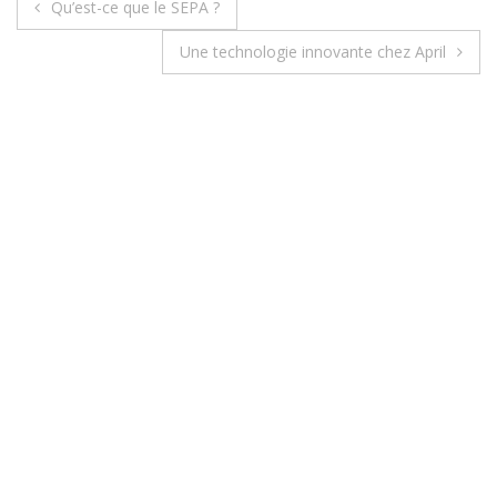
Qu’est-ce que le SEPA ?
N
Une technologie innovante chez April
a
v
i
g
a
t
i
o
n
d