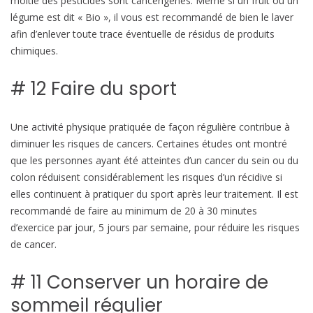
moitié des pesticides sont cancérigènes. Même si un fruit ou un
o
légume est dit « Bio », il vous est recommandé de bien le laver
i
afin d’enlever toute trace éventuelle de résidus de produits
r
chimiques.
u
n
# 12 Faire du sport
c
a
Une activité physique pratiquée de façon régulière contribue à
n
diminuer les risques de cancers. Certaines études ont montré
c
que les personnes ayant été atteintes d’un cancer du sein ou du
e
colon réduisent considérablement les risques d’un récidive si
r
elles continuent à pratiquer du sport après leur traitement. Il est
recommandé de faire au minimum de 20 à 30 minutes
d’exercice par jour, 5 jours par semaine, pour réduire les risques
de cancer.
# 11 Conserver un horaire de
sommeil régulier