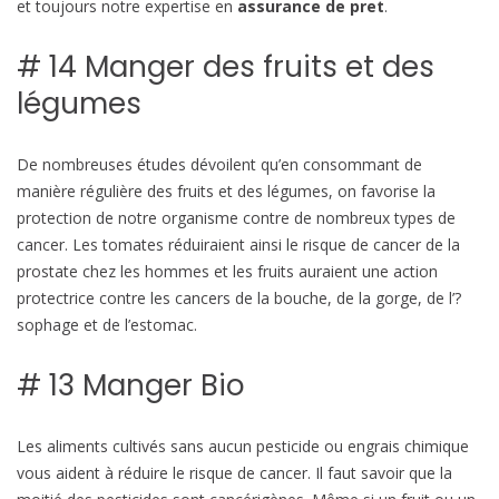
et toujours notre expertise en
assurance de pret
.
d
u
# 14 Manger des fruits et des
i
r
légumes
e
l
De nombreuses études dévoilent qu’en consommant de
e
manière régulière des fruits et des légumes, on favorise la
s
protection de notre organisme contre de nombreux types de
r
cancer. Les tomates réduiraient ainsi le risque de cancer de la
i
prostate chez les hommes et les fruits auraient une action
s
protectrice contre les cancers de la bouche, de la gorge, de l’?
q
sophage et de l’estomac.
u
e
# 13 Manger Bio
s
d
’
Les aliments cultivés sans aucun pesticide ou engrais chimique
a
vous aident à réduire le risque de cancer. Il faut savoir que la
v