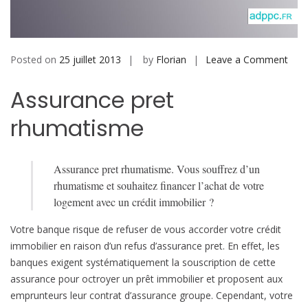
b
i
l
e
Posted on
25 juillet 2013
by
Florian
Leave a Comment
o
n
Assurance pret
S
o
rhumatisme
u
s
c
Assurance pret rhumatisme. Vous souffrez d’un
r
rhumatisme et souhaitez financer l’achat de votre
i
logement avec un crédit immobilier ?
r
e
Votre banque risque de refuser de vous accorder votre crédit
u
immobilier en raison d’un refus d’assurance pret. En effet, les
n
banques exigent systématiquement la souscription de cette
e
assurance pour octroyer un prêt immobilier et proposent aux
a
emprunteurs leur contrat d’assurance groupe. Cependant, votre
s