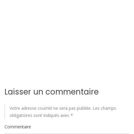
i
o
n
d
e
l
'
a
Laisser un commentaire
r
Votre adresse courriel ne sera pas publiée.
Les champs
t
obligatoires sont indiqués avec
*
i
Commentaire