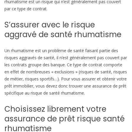
rhumatisme est un risque qui n’est généralement pas couvert
s
par ce type de contrat.
u
r
S’assurer avec le risque
a
aggravé de santé rhumatisme
n
c
e
Un rhumatisme est un problème de santé faisant partie des
p
risques aggravés de santé, il n’est généralement pas couvert par
r
les contrats groupe des banque. Ce type de contrat comporte
e
en effet de nombreuses « exclusions » (risques de santé, risques
t
de métier, risques sportifs…). Pour vous assurer et obtenir votre
r
prêt immobilier, vous devez donc trouver une assurance de prêt
h
spécifique au risque de santé rhumatisme.
u
m
Choisissez librement votre
a
assurance de prêt risque santé
t
rhumatisme
i