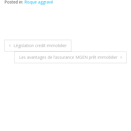
Posted in:
Risque aggravé
Législation credit immobilier
N
Les avantages de l’assurance MGEN prêt immobilier
a
v
i
g
a
t