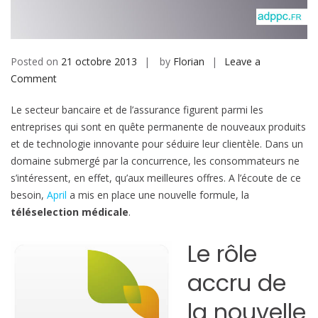
b
i
l
e
Posted on
21 octobre 2013
by
Florian
Leave a
Comment
o
n
Le secteur bancaire et de l’assurance figurent parmi les
U
entreprises qui sont en quête permanente de nouveaux produits
n
et de technologie innovante pour séduire leur clientèle. Dans un
e
domaine submergé par la concurrence, les consommateurs ne
t
s’intéressent, en effet, qu’aux meilleures offres. A l’écoute de ce
e
besoin,
April
a mis en place une nouvelle formule, la
c
téléselection médicale
.
h
n
Le rôle
o
l
accru de
o
g
la nouvelle
i