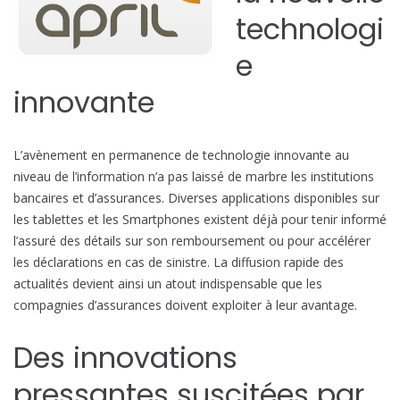
technologi
e
i
e
n
n
innovante
o
v
a
L’avènement en permanence de technologie innovante au
n
niveau de l’information n’a pas laissé de marbre les institutions
t
bancaires et d’assurances. Diverses applications disponibles sur
e
les tablettes et les Smartphones existent déjà pour tenir informé
c
l’assuré des détails sur son remboursement ou pour accélérer
h
les déclarations en cas de sinistre. La diffusion rapide des
e
actualités devient ainsi un atout indispensable que les
z
compagnies d’assurances doivent exploiter à leur avantage.
A
p
Des innovations
r
pressantes suscitées par
i