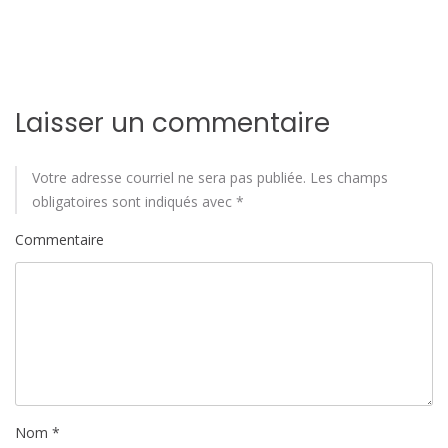
l
'
a
r
Laisser un commentaire
t
Votre adresse courriel ne sera pas publiée.
Les champs
i
obligatoires sont indiqués avec
*
c
Commentaire
l
e
Nom
*