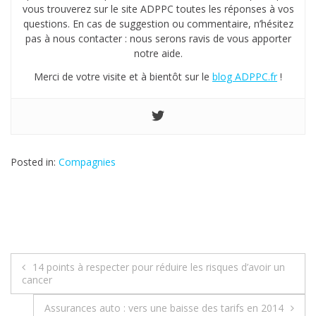
vous trouverez sur le site ADPPC toutes les réponses à vos
questions. En cas de suggestion ou commentaire, n’hésitez
pas à nous contacter : nous serons ravis de vous apporter
notre aide.
Merci de votre visite et à bientôt sur le
blog ADPPC.fr
!
Posted in:
Compagnies
14 points à respecter pour réduire les risques d’avoir un
N
cancer
a
Assurances auto : vers une baisse des tarifs en 2014