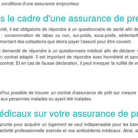
es conditions d'une assurance emprunteur.
 le cadre d'une assurance de pr
nté, il est obligatoire de répondre à un questionnaire de santé afin
 : consommation de tabac ou non, sur-poids, sous-poids, sédentarit
 montant des cotisations que devra payer l'assuré pour être couvert.
t demandé de répondre à un questionnaire médical afin de déclarer v
n contrat adapté. Il est important de répondre avec honnêteté et sans 
 contrat. Et en cas de fausse déclaration, il peut invoquer la nullité de
urd'hui possible de trouver un contrat d'assurance de prêt sur mesure c
es aux personnes malades ou ayant été malades.
édicaux sur votre assurance de p
mprunte pour acquérir un logement se veut indispensable pour les ban
l'activité professionnelle exercée et vos antécédents médicaux. Ainsi,