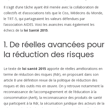
a
Il s’agit d’une tâche ayant été menée avec la collaboration de
i
collectifs et d’associations tels que le Ciss, Médecins du Monde,
s
le TRT-5, qui partageaient les valeurs défendues par
a
l’association AIDES. Voici les avancées mais également les
u
échecs de la
loi Santé 2015
.
s
s
1. De réelles avancées pour
i
d
la réduction des risques
e
s
é
Le texte de
loi santé 2015
apporte de réelles améliorations en
c
terme de réduction des risques (Rdr), en proposant dans son
h
article 8 une définition revue de la politique de réduction des
e
risques et des outils mis en œuvre. On y retrouve notamment la
c
reconnaissance de l’accompagnement et de l’éducation à la
s
consommation (Aerli), la reconnaissance des produits de santé
qui participent à la Rdr, la sécurisation juridique des acteurs de la