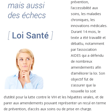
prévention,
:
l’accessibilité aux
d
soins, les maladies
e
chroniques, les
b
innovations médicales.
e
Durant 14 mois, le
l
texte a été travaillé et
l
débattu, notamment
e
par l’association
s
AIDES qui a défendu
a
de nombreux
v
amendements afin
a
d’améliorer la loi. Son
n
objectif fut de
c
s’assurer que la
é
nouvelle loi soit
e
d’utilité pour la lutte contre le VIH et les hépatites virales, et de
s
parer aux amendements pouvant représenter un recul en terme
m
de prévention, d’accès aux soins ou de prise en charge.