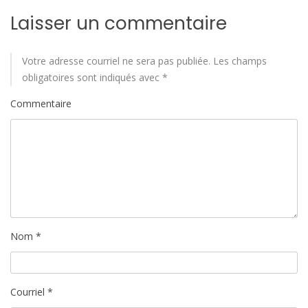
a
Laisser un commentaire
r
t
Votre adresse courriel ne sera pas publiée.
Les champs
obligatoires sont indiqués avec
*
i
Commentaire
c
l
e
Nom
*
Courriel
*