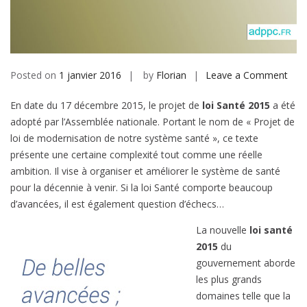
b
i
l
e
Posted on
1 janvier 2016
by
Florian
Leave a Comment
o
n
En date du 17 décembre 2015, le projet de
loi Santé 2015
a été
L
adopté par l’Assemblée nationale. Portant le nom de « Projet de
o
loi de modernisation de notre système santé », ce texte
i
présente une certaine complexité tout comme une réelle
s
ambition. Il vise à organiser et améliorer le système de santé
a
pour la décennie à venir. Si la loi Santé comporte beaucoup
n
d’avancées, il est également question d’échecs…
t
é
La nouvelle
loi santé
2
2015
du
0
gouvernement aborde
1
les plus grands
5
domaines telle que la