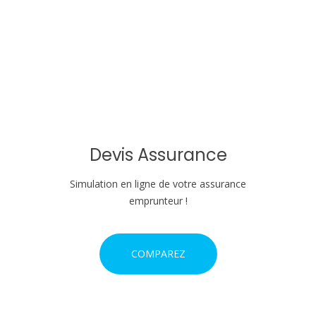
o
n
d
e
l
'
Devis Assurance
a
Simulation en ligne de votre assurance
r
emprunteur !
t
COMPAREZ
i
c