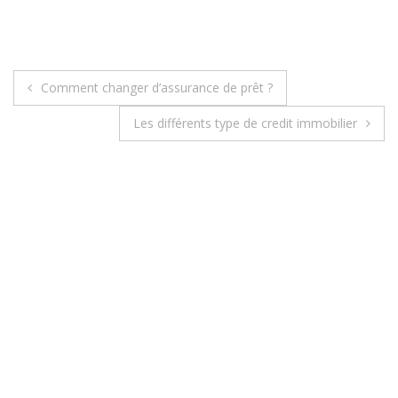
Comment changer d’assurance de prêt ?
N
Les différents type de credit immobilier
a
v
i
g
a
t
i