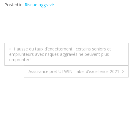
Posted in:
Risque aggravé
Hausse du taux d’endettement : certains seniors et
N
emprunteurs avec risques aggravés ne peuvent plus
emprunter !
a
Assurance pret UTWIN : label d’excellence 2021
v
i
g
a
t