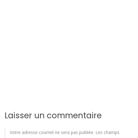
i
o
n
d
e
l
'
a
r
Laisser un commentaire
t
i
Votre adresse courriel ne sera pas publiée.
Les champs