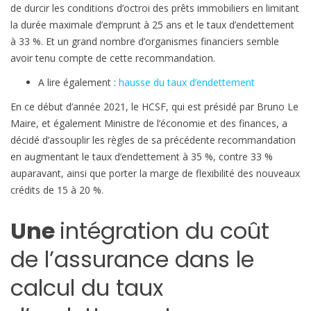
r
de durcir les conditions d’octroi des prêts immobiliers en limitant
a
la durée maximale d’emprunt à 25 ans et le taux d’endettement
t
à 33 %. Et un grand nombre d’organismes financiers semble
i
avoir tenu compte de cette recommandation.
o
A lire également :
hausse du taux d’endettement
n
d
En ce début d’année 2021, le HCSF, qui est présidé par Bruno Le
e
Maire, et également Ministre de l’économie et des finances, a
l
décidé d’assouplir les règles de sa précédente recommandation
’
en augmentant le taux d’endettement à 35 %, contre 33 %
a
auparavant, ainsi que porter la marge de flexibilité des nouveaux
s
crédits de 15 à 20 %.
s
u
Une
intégration du coût
r
de l’assurance dans le
a
n
calcul du taux
c
e