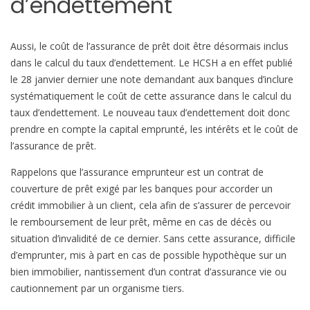
d’endettement
e
m
p
Aussi, le coût de l’assurance de prêt doit être désormais inclus
r
dans le calcul du taux d’endettement. Le HCSH a en effet publié
u
le 28 janvier dernier une note demandant aux banques d’inclure
n
systématiquement le coût de cette assurance dans le calcul du
t
taux d’endettement. Le nouveau taux d’endettement doit donc
e
prendre en compte la capital emprunté, les intérêts et le coût de
u
l’assurance de prêt.
r
Rappelons que l’assurance emprunteur est un contrat de
couverture de prêt exigé par les banques pour accorder un
crédit immobilier à un client, cela afin de s’assurer de percevoir
le remboursement de leur prêt, même en cas de décès ou
situation d’invalidité de ce dernier. Sans cette assurance, difficile
d’emprunter, mis à part en cas de possible hypothèque sur un
bien immobilier, nantissement d’un contrat d’assurance vie ou
cautionnement par un organisme tiers.