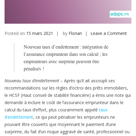
b
i
l
e
Posted on
15 mars 2021
by
Florian
Leave a Comment
o
n
Nouveau taux d’endettement : intégration de
N
l’assurance emprunteur dans son calcul ; les
o
emprunteurs avec surprime peuvent être
u
pénalisés !
v
e
Nouveau taux d’endettement
– Après qu’il ait assoupli ses
a
recommandations sur les règles d’octroi des prêts immobiliers,
u
le HCSF (Haut conseil de stabilité financière) a émis une note qui
t
demande à inclure le coût de l’assurance emprunteur dans le
a
calcul du taux d’effort, plus couramment appelé
taux
u
d’endettement
, ce qui peut pénaliser les emprunteurs ne
x
pouvant être couverts que moyennant le paiement d’une
d
surprime, du fait d’un risque aggravé de santé, professionnel ou
’