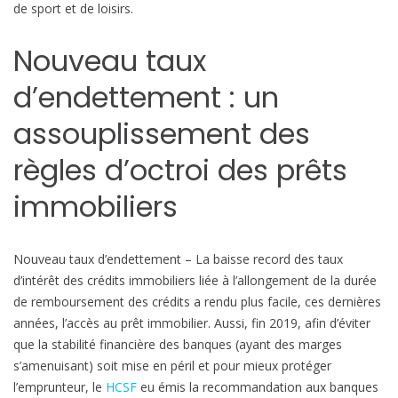
de sport et de loisirs.
e
n
Nouveau taux
d
e
d’endettement : un
t
assouplissement des
t
e
règles d’octroi des prêts
m
e
immobiliers
n
t
e
Nouveau taux d’endettement – La baisse record des taux
t
d’intérêt des crédits immobiliers liée à l’allongement de la durée
i
de remboursement des crédits a rendu plus facile, ces dernières
n
années, l’accès au prêt immobilier. Aussi, fin 2019, afin d’éviter
t
que la stabilité financière des banques (ayant des marges
é
s’amenuisant) soit mise en péril et pour mieux protéger
g
l’emprunteur, le
HCSF
eu émis la recommandation aux banques