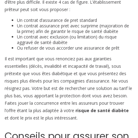
f
d’être plus difficile. Il existe 4 cas de figure. L’établissement
r
prêteur peut soit vous proposer :
e
Un contrat d’assurance de pret standard
d
Un contrat assurance pret avec surprime (majoration de
e
la prime) afin de garantir le risque de santé diabète
Un contrat avec exclusion (ou limitation) du risque
d
aggravé de santé diabète
i
Ou refuser de vous accorder une assurance de prêt
a
Il est important que vous renonciez pas aux garanties
b
essentielles (décès, invalidité et incapacité de travail), sous
è
prétexte que vous êtes diabétique et que vous présentez des
t
risques plus élevés pour les compagnies d’assurance. Ne vous
e
résignez pas. Votre but est de rechercher une solution au tarif le
plus bas, vous apportant la protection dont vous avez besoin.
Faites jouer la concurrence entre les assureurs pour trouver
l’offre étant la plus adaptée à votre
risque de santé diabète
et dont le prix est le plus intéressant.
Conseils pour assurer son