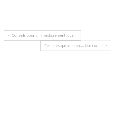
Conseils pour un investissement locatif
N
Ces stars qui assurent… leur corps !
a
v
i
g
a
t