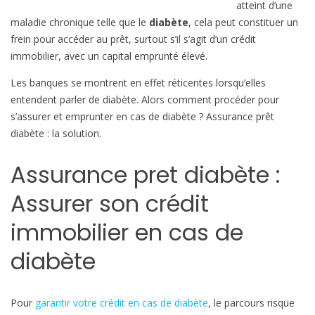
atteint d’une
p
maladie chronique telle que le
diabète
, cela peut constituer un
r
frein pour accéder au prêt, surtout s’il s’agit d’un crédit
u
immobilier, avec un capital emprunté élevé.
n
Les banques se montrent en effet réticentes lorsqu’elles
t
entendent parler de diabète. Alors comment procéder pour
e
s’assurer et emprunter en cas de diabète ? Assurance prêt
r
diabète : la solution.
q
u
Assurance pret diabète :
a
n
Assurer son crédit
d
o
immobilier en cas de
n
s
diabète
o
u
f
Pour
garantir votre crédit en cas de diabète
, le parcours risque