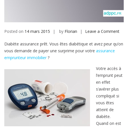
b
i
l
e
Posted on
14 mars 2015
by
Florian
Leave a Comment
o
n
Diabète assurance prêt. Vous êtes diabétique et avez peur qu’on
S
vous demande de payer une surprime pour votre
assurance
’
emprunteur immobilier
?
a
s
Votre accès à
s
l’emprunt peut
u
en effet
r
s’avérer plus
e
compliqué si
r
vous êtes
e
atteint de
t
diabète.
e
Quand on est
m