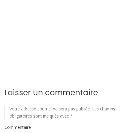
i
o
n
d
e
l
'
a
Laisser un commentaire
r
t
Votre adresse courriel ne sera pas publiée.
Les champs
obligatoires sont indiqués avec
*
i
Commentaire