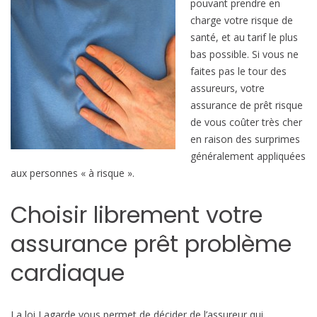
pouvant prendre en
l
charge votre risque de
è
santé, et au tarif le plus
m
bas possible. Si vous ne
e
faites pas le tour des
c
assureurs, votre
a
assurance de prêt risque
r
de vous coûter très cher
d
en raison des surprimes
i
généralement appliquées
a
aux personnes « à risque ».
q
u
Choisir librement votre
e
assurance prêt problème
cardiaque
La loi Lagarde vous permet de décider de l’assureur qui