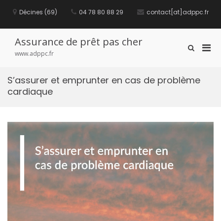
S
Décines (69)
04 78 80 88 29
contact[at]adppc.fr
k
i
p
t
Assurance de prêt pas cher
P
S
o
www.adppc.fr
h
c
r
o
o
i
w
n
S’assurer et emprunter en cas de problème
m
S
t
cardiaque
e
a
e
a
n
r
r
t
y
c
M
h
F
e
o
n
r
u
m
f
o
r
M
o