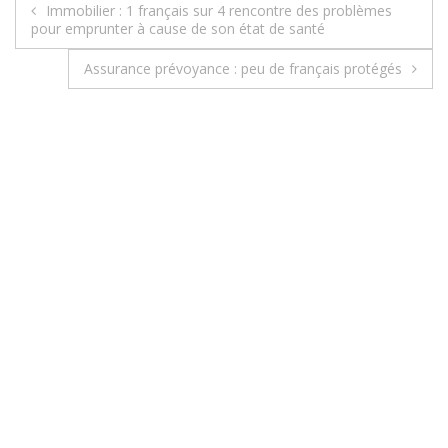
Immobilier : 1 français sur 4 rencontre des problèmes
N
pour emprunter à cause de son état de santé
a
Assurance prévoyance : peu de français protégés
v
i
g
a
t
i
o
n