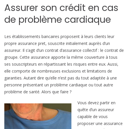
Assurer son crédit en cas
p
r
de problème cardiaque
u
n
t
Les établissements bancaires proposent à leurs clients leur
e
propre assurance pret, souscrite initialement auprès d’un
r
assureur. Il s’agit d’un contrat d’assurance collectif : le contrat de
e
groupe. Cette assurance apporte la même couverture à tous
n
ses souscripteurs en répartissant les risques entre eux. Aussi,
c
elle comporte de nombreuses exclusions et limitations de
a
garanties. Autant dire qu’elle n’est pas du tout adaptée à une
s
personne présentant un problème cardiaque ou tout autre
d
problème de santé. Alors que faire ?
e
Vous devez partir en
p
quête d’un assureur
r
capable de vous
o
proposer une assurance
b