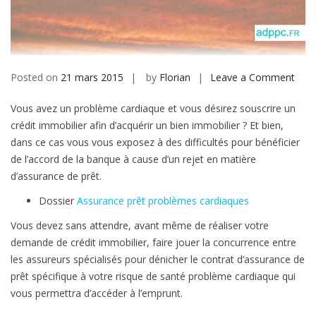
b
i
l
e
Posted on
21 mars 2015
by
Florian
Leave a Comment
o
n
Vous avez un problème cardiaque et vous désirez souscrire un
S
crédit immobilier afin d’acquérir un bien immobilier ? Et bien,
’
dans ce cas vous vous exposez à des difficultés pour bénéficier
a
de l’accord de la banque à cause d’un rejet en matière
s
d’assurance de prêt.
s
u
Dossier
Assurance prêt problèmes cardiaques
r
Vous devez sans attendre, avant même de réaliser votre
e
demande de crédit immobilier, faire jouer la concurrence entre
r
les assureurs spécialisés pour dénicher le contrat d’assurance de
e
prêt spécifique à votre risque de santé problème cardiaque qui
t
vous permettra d’accéder à l’emprunt.
e
m