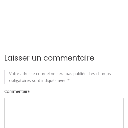
d
e
l
'
a
r
Laisser un commentaire
t
Votre adresse courriel ne sera pas publiée.
Les champs
i
obligatoires sont indiqués avec
*
c
Commentaire
l
e