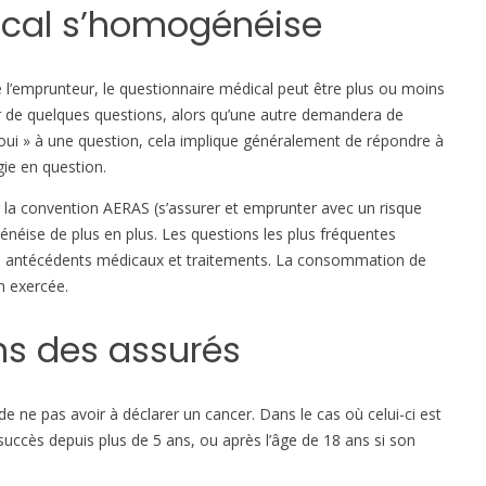
ical s’homogénéise
à
u
n
e l’emprunteur, le questionnaire médical peut être plus ou moins
q
r de quelques questions, alors qu’une autre demandera de
u
ui » à une question, cela implique généralement de répondre à
e
gie en question.
s
t
la convention AERAS (s’assurer et emprunter avec un risque
i
néise de plus en plus. Les questions les plus fréquentes
o
 les antécédents médicaux et traitements. La consommation de
n
on exercée.
n
a
ons des assurés
i
r
e
 de ne pas avoir à déclarer un cancer. Dans le cas où celui-ci est
m
 succès depuis plus de 5 ans, ou après l’âge de 18 ans si son
é
d