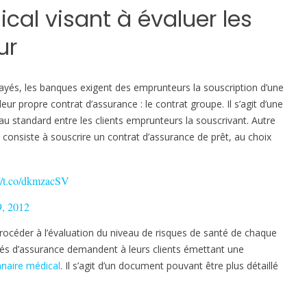
m
cal visant à évaluer les
m
o
ur
b
i
l
payés, les banques exigent des emprunteurs la souscription d’une
i
eur propre contrat d’assurance : le contrat groupe. Il s’agit d’une
e
au standard entre les clients emprunteurs la souscrivant. Autre
r
a consiste à souscrire un contrat d’assurance de prêt, au choix
:
://t.co/dkmzacSV
r
é
9, 2012
p
 procéder à l’évaluation du niveau de risques de santé de chaque
o
tés d’assurance demandent à leurs clients émettant une
n
nnaire médical
. Il s’agit d’un document pouvant être plus détaillé
d
r
e