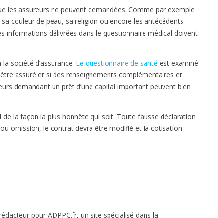
ons que les assureurs ne peuvent demandées. Comme par exemple
i
, sa couleur de peau, sa religion ou encore les antécédents
c
s informations délivrées dans le questionnaire médical doivent
a
l
p
 la société d’assurance.
Le questionnaire de santé
est examiné
o
eut être assuré et si des renseignements complémentaires et
u
eurs demandant un prêt d’une capital important peuvent bien
r
e
m
 de la façon la plus honnête qui soit. Toute fausse déclaration
p
r ou omission, le contrat devra être modifié et la cotisation
r
u
n
t
e
r
 rédacteur pour ADPPC.fr, un site spécialisé dans la