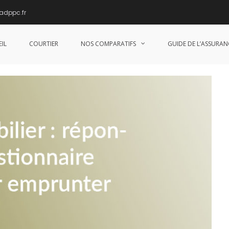
adppc.fr
à un questionnaire médical pour emprun
IL
COURTIER
NOS COMPARATIFS
GUIDE DE L’ASSURAN