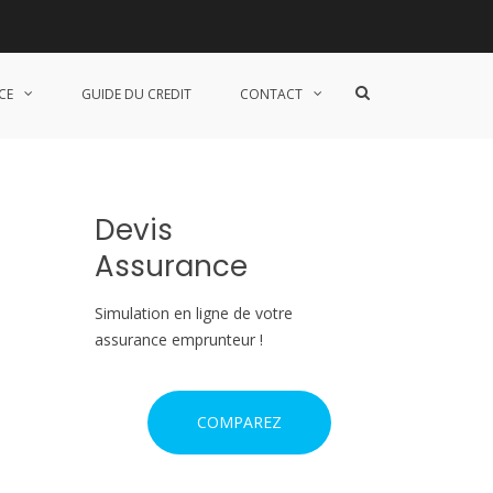
ter
S
CE
GUIDE DU CREDIT
CONTACT
h
o
w
S
e
a
Devis
r
c
Assurance
h
F
o
Simulation en ligne de votre
r
assurance emprunteur !
m
COMPAREZ