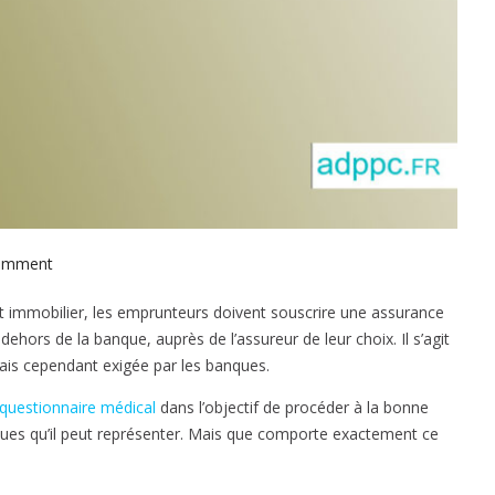
omment
o
n
t immobilier, les emprunteurs doivent souscrire une assurance
C
dehors de la banque, auprès de l’assureur de leur choix. Il s’agit
r
mais cependant exigée par les banques.
é
d
questionnaire médical
dans l’objectif de procéder à la bonne
i
sques qu’il peut représenter. Mais que comporte exactement ce
t
i