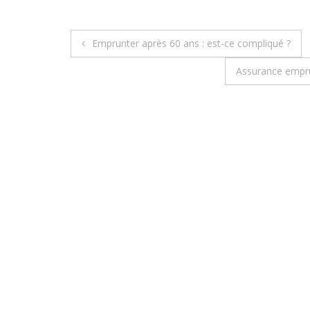
Emprunter après 60 ans : est-ce compliqué ?
N
Assurance empru
a
v
i
g
a
t
i
o