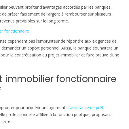
o
ilier peuvent profiter d’avantages accordés par les banques,
b
it de prêter facilement de l’argent à rembourser sur plusieurs
i
revenus prévisibles sur le long terme.
l
i
er fonctionnaire
e
spense cependant pas l’emprunteur de répondre aux exigences de
r
e demander un apport personnel. Aussi, la banque souhaitera un
our la concrétisation du projet immobilier et faire preuve d’une
:
l
e
 immobilier fonctionnaire
s
a
f
v
a
n
mprunter pour acquérir un logement :
l’assurance de prêt
t
elle professionnelle affiliée à la fonction publique, proposant
a
ncaire.
g