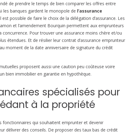
ndé de prendre le temps de bien comparer les offres entre
e
, si les banques gardent le monopole de
l’assurance
s
 Il est possible de faire le choix de la délégation d’assurance. Les
d
 Hamon et l’amendement Bourquin permettent aux emprunteurs
e
 la concurrence. Pour trouver une assurance moins chère et/ou
s
lus étendues. Et de résilier leur contrat d’assurance emprunteur
f
au moment de la date anniversaire de signature du crédit
o
n
c
s mutuelles proposent aussi une caution peu coûteuse voire
t
r un bien immobilier en garantie en hypothèque.
i
o
ncaires spécialisés pour
n
n
édant à la propriété
a
i
r
es fonctionnaires qui souhaitent emprunter et devenir
e
ur délivrer des conseils. De proposer des taux bas de crédit
s