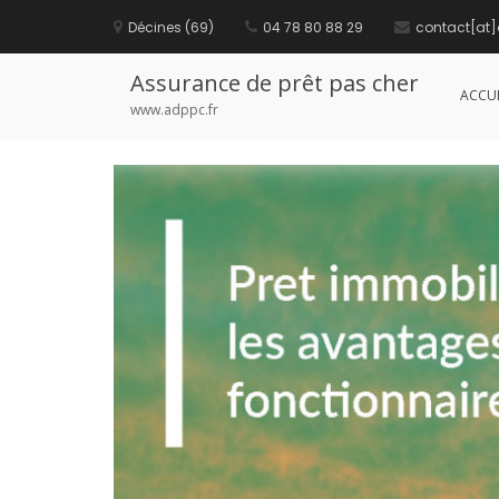
S
Décines (69)
04 78 80 88 29
contact[at]
k
Pret immobilier : les avantage
i
p
Assurance de prêt pas cher
t
ACCUE
o
www.adppc.fr
c
o
n
t
e
n
t