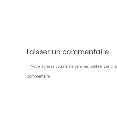
a
r
t
i
c
Laisser un commentaire
l
e
Votre adresse courriel ne sera pas publiée.
Les cha
Commentaire