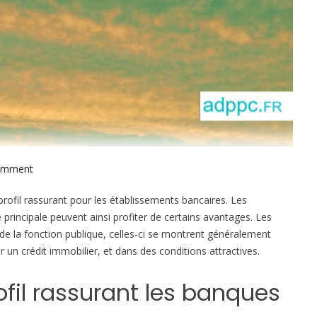
omment
o
n
profil rassurant pour les établissements bancaires. Les
P
e principale peuvent ainsi profiter de certains avantages. Les
r
e la fonction publique, celles-ci se montrent généralement
e
r un crédit immobilier, et dans des conditions attractives.
t
i
ofil rassurant les banques
m
m