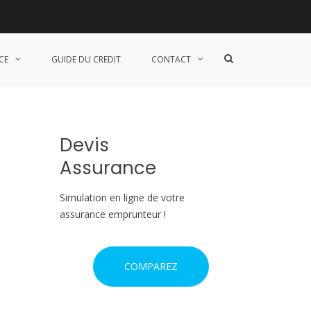
S
CE
GUIDE DU CREDIT
CONTACT
h
o
w
S
e
a
Devis
r
c
Assurance
h
F
o
Simulation en ligne de votre
r
assurance emprunteur !
m
COMPAREZ