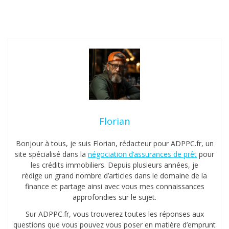
a
c
t
i
f
s
e
n
c
e
Florian
d
é
Bonjour à tous, je suis Florian, rédacteur pour ADPPC.fr, un
b
site spécialisé dans la
négociation d’assurances de prêt
pour
les crédits immobiliers. Depuis plusieurs années, je
u
rédige un grand nombre d’articles dans le domaine de la
t
finance et partage ainsi avec vous mes connaissances
d
approfondies sur le sujet.
’
Sur ADPPC.fr, vous trouverez toutes les réponses aux
a
questions que vous pouvez vous poser en matière d’emprunt
n