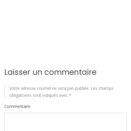
n
d
e
l
'
a
Laisser un commentaire
r
t
Votre adresse courriel ne sera pas publiée.
Les champs
obligatoires sont indiqués avec
*
i
Commentaire
c
l