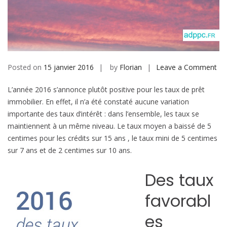
b
i
l
e
Posted on
15 janvier 2016
by
Florian
Leave a Comment
o
n
L’année 2016 s’annonce plutôt positive pour les taux de prêt
C
immobilier. En effet, il n’a été constaté aucune variation
r
importante des taux d’intérêt : dans l’ensemble, les taux se
é
maintiennent à un même niveau. Le taux moyen a baissé de 5
d
centimes pour les crédits sur 15 ans , le taux mini de 5 centimes
i
sur 7 ans et de 2 centimes sur 10 ans.
t
i
Des taux
m
m
favorabl
o
b
es
i