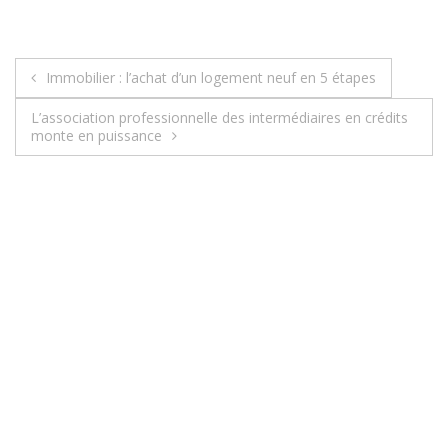
Immobilier : l’achat d’un logement neuf en 5 étapes
N
L’association professionnelle des intermédiaires en crédits
a
monte en puissance
v
i
g
a
t
i
o