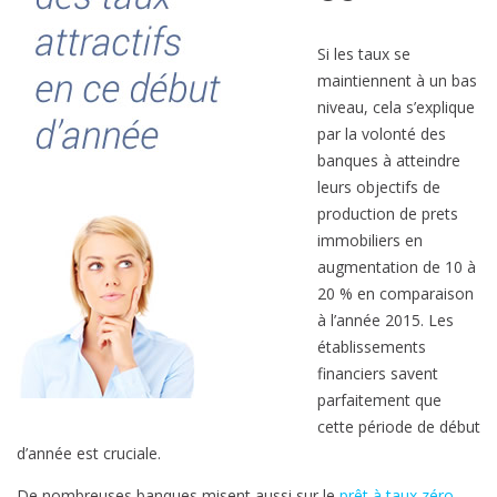
l
i
Si les taux se
e
maintiennent à un bas
r
niveau, cela s’explique
2
par la volonté des
0
banques à atteindre
1
leurs objectifs de
6
production de prets
immobiliers en
:
augmentation de 10 à
d
20 % en comparaison
e
à l’année 2015. Les
s
établissements
t
financiers savent
a
parfaitement que
u
cette période de début
x
d’année est cruciale.
p
De nombreuses banques misent aussi sur le
prêt à taux zéro