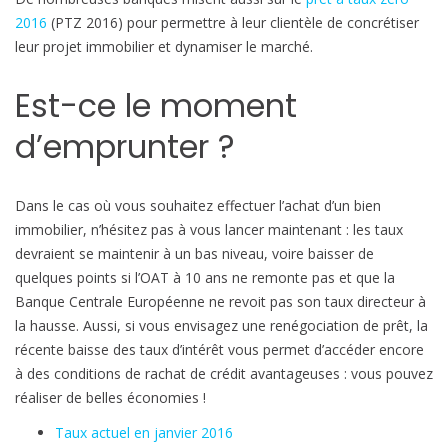
a
2016
(PTZ 2016) pour permettre à leur clientèle de concrétiser
r
leur projet immobilier et dynamiser le marché.
t
i
Est-ce le moment
c
u
d’emprunter ?
l
i
è
Dans le cas où vous souhaitez effectuer l’achat d’un bien
r
immobilier, n’hésitez pas à vous lancer maintenant : les taux
e
devraient se maintenir à un bas niveau, voire baisser de
m
quelques points si l’OAT à 10 ans ne remonte pas et que la
e
Banque Centrale Européenne ne revoit pas son taux directeur à
n
la hausse. Aussi, si vous envisagez une renégociation de prêt, la
t
récente baisse des taux d’intérêt vous permet d’accéder encore
a
à des conditions de rachat de crédit avantageuses : vous pouvez
t
réaliser de belles économies !
t
Taux actuel en janvier 2016
r