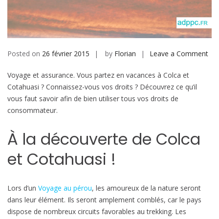
b
i
l
e
Posted on
26 février 2015
by
Florian
Leave a Comment
o
n
Voyage et assurance. Vous partez en vacances à Colca et
V
Cotahuasi ? Connaissez-vous vos droits ? Découvrez ce qu’il
o
vous faut savoir afin de bien utiliser tous vos droits de
y
consommateur.
a
g
À la découverte de Colca
e
e
et Cotahuasi !
t
a
s
Lors d’un
Voyage au pérou
, les amoureux de la nature seront
s
dans leur élément. Ils seront amplement comblés, car le pays
u
dispose de nombreux circuits favorables au trekking. Les
r