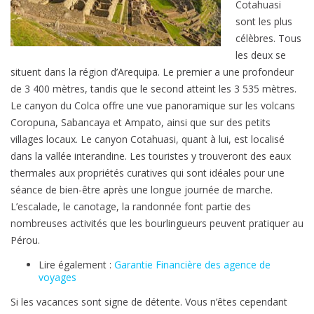
s
Cotahuasi
d
sont les plus
e
célèbres. Tous
v
les deux se
a
situent dans la région d’Arequipa. Le premier a une profondeur
c
de 3 400 mètres, tandis que le second atteint les 3 535 mètres.
a
Le canyon du Colca offre une vue panoramique sur les volcans
n
Coropuna, Sabancaya et Ampato, ainsi que sur des petits
c
villages locaux. Le canyon Cotahuasi, quant à lui, est localisé
e
dans la vallée interandine. Les touristes y trouveront des eaux
s
thermales aux propriétés curatives qui sont idéales pour une
à
séance de bien-être après une longue journée de marche.
C
L’escalade, le canotage, la randonnée font partie des
o
nombreuses activités que les bourlingueurs peuvent pratiquer au
l
Pérou.
c
Lire également :
Garantie Financière des agence de
a
voyages
e
Si les vacances sont signe de détente. Vous n’êtes cependant
t