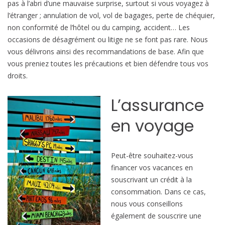
pas à l’abri d’une mauvaise surprise, surtout si vous voyagez à
C
l’étranger ; annulation de vol, vol de bagages, perte de chéquier,
o
non conformité de l’hôtel ou du camping, accident… Les
t
occasions de désagrément ou litige ne se font pas rare. Nous
a
vous délivrons ainsi des recommandations de base. Afin que
h
vous preniez toutes les précautions et bien défendre tous vos
u
droits.
a
s
L’assurance
i
en voyage
Peut-être souhaitez-vous
financer vos vacances en
souscrivant un crédit à la
consommation. Dans ce cas,
nous vous conseillons
également de souscrire une