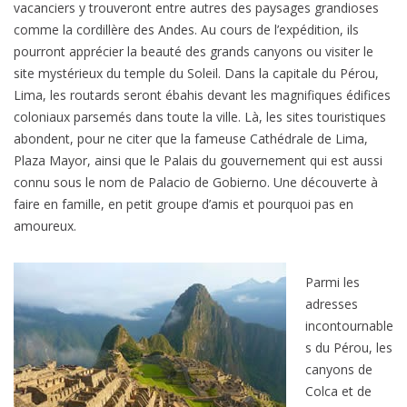
vacanciers y trouveront entre autres des paysages grandioses
a
comme la cordillère des Andes. Au cours de l’expédition, ils
n
pourront apprécier la beauté des grands canyons ou visiter le
c
site mystérieux du temple du Soleil. Dans la capitale du Pérou,
e
Lima, les routards seront ébahis devant les magnifiques édifices
coloniaux parsemés dans toute la ville. Là, les sites touristiques
:
abondent, pour ne citer que la fameuse Cathédrale de Lima,
v
Plaza Mayor, ainsi que le Palais du gouvernement qui est aussi
o
connu sous le nom de Palacio de Gobierno. Une découverte à
s
faire en famille, en petit groupe d’amis et pourquoi pas en
d
amoureux.
r
o
i
Parmi les
t
adresses
s
incontournable
l
s du Pérou, les
o
canyons de
r
Colca et de