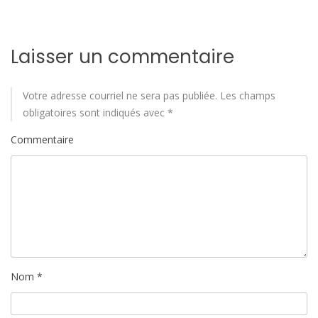
'
a
Laisser un commentaire
r
Votre adresse courriel ne sera pas publiée.
Les champs
t
obligatoires sont indiqués avec
*
i
Commentaire
c
l
e
Nom
*