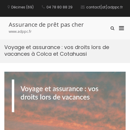
S
Décines (69)
04 78 80 88 29
contact[at]adppc.fr
k
i
p
t
Assurance de prêt pas cher
P
S
o
www.adppc.fr
h
c
r
o
o
i
w
n
Voyage et assurance : vos droits lors de
m
S
t
vacances à Colca et Cotahuasi
e
a
e
a
n
r
r
t
y
c
M
h
F
e
o
n
r
u
m
f
o
r
M
o