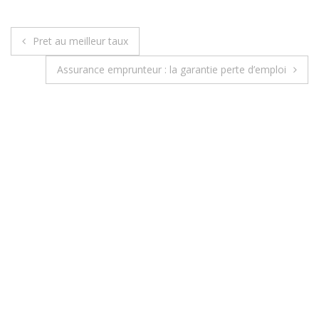
Pret au meilleur taux
N
Assurance emprunteur : la garantie perte d’emploi
a
v
i
g
a
t
i
o