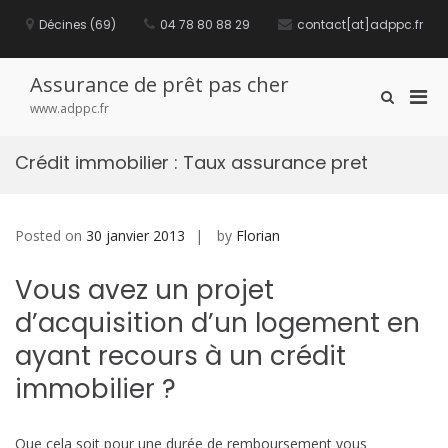
S
Décines (69)
04 78 80 88 29
contact[at]adppc.fr
k
i
p
t
Assurance de prêt pas cher
P
S
o
www.adppc.fr
h
c
r
o
o
i
w
n
Crédit immobilier : Taux assurance pret
m
S
t
e
a
e
a
n
r
r
t
y
Posted on
30 janvier 2013
by
Florian
c
M
h
F
e
Vous avez un projet
o
n
r
d’acquisition d’un logement en
u
m
ayant recours à un crédit
f
o
immobilier ?
r
M
o
Que cela soit pour une durée de remboursement vous