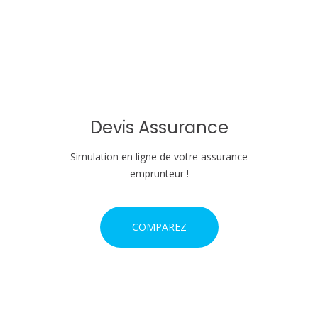
n
d
e
l
'
Devis Assurance
a
Simulation en ligne de votre assurance
r
emprunteur !
t
COMPAREZ
i
c
l