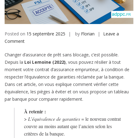
b
i
l
e
Posted on
15 septembre 2025
by
Florian
Leave a
Comment
o
n
Changer d’assurance de prêt sans blocage, c’est possible.
É
Depuis la
Loi Lemoine (2022)
, vous pouvez résilier à tout
q
moment votre contrat d’assurance emprunteur, à condition de
u
respecter l’équivalence de garanties réclamée par la banque.
i
Dans cet article, on vous explique comment vérifier cette
v
équivalence, les pièges à éviter et on vous propose un tableau
a
par banque pour comparer rapidement.
l
e
À retenir :
n
>
L’équivalence de garanties
= le nouveau contrat
c
couvre au moins autant que l’ancien selon les
e
critères de la banque.
d