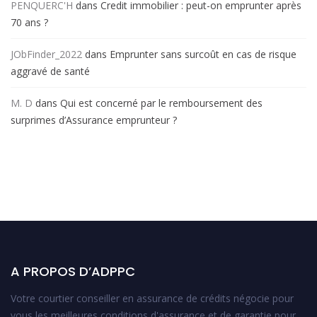
PENQUERC'H
dans
Credit immobilier : peut-on emprunter après
70 ans ?
JObFinder_2022
dans
Emprunter sans surcoût en cas de risque
aggravé de santé
M. D
dans
Qui est concerné par le remboursement des
surprimes d’Assurance emprunteur ?
A PROPOS D’ADPPC
Votre courtier conseiller en assurance de crédits négocie pour
vous les meilleures conditions d'assurance et de garantie pour