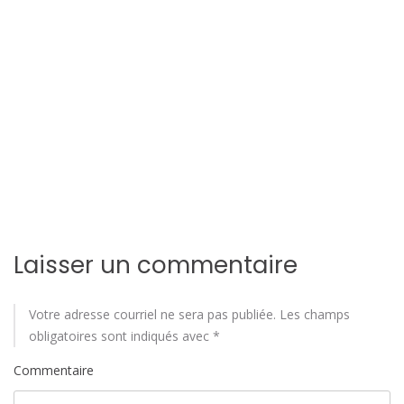
i
o
n
d
e
l
'
a
Laisser un commentaire
r
Votre adresse courriel ne sera pas publiée.
Les champs
t
obligatoires sont indiqués avec
*
i
Commentaire