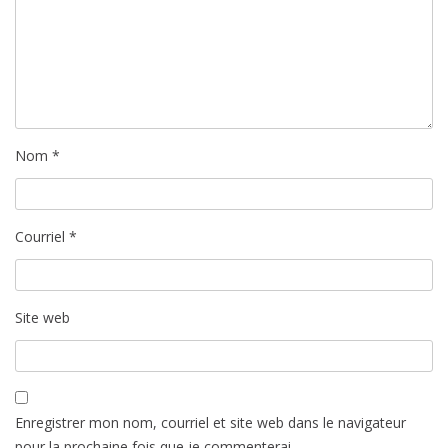
c
l
e
Nom
*
Courriel
*
Site web
Enregistrer mon nom, courriel et site web dans le navigateur
pour la prochaine fois que je commenterai.