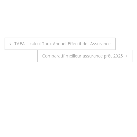
TAEA – calcul Taux Annuel Effectif de l’Assurance
N
Comparatif meilleur assurance prêt 2025
a
v
i
g
a
t