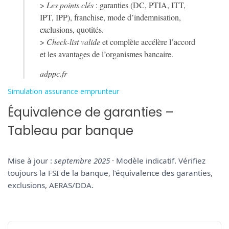
>
Les points clés
: garanties (DC, PTIA, ITT,
e
IPT, IPP), franchise, mode d’indemnisation,
g
exclusions, quotités.
a
>
Check-list valide
et complète accélère l’accord
r
et les avantages de l’organismes bancaire.
a
n
adppc.fr
t
Simulation assurance emprunteur
i
Équivalence de garanties – 
e
s
Tableau par banque
a
s
s
Mise à jour : 
septembre 2025
 · Modèle indicatif. Vérifiez 
u
toujours la FSI de la banque, l’équivalence des garanties, 
r
a
n
c