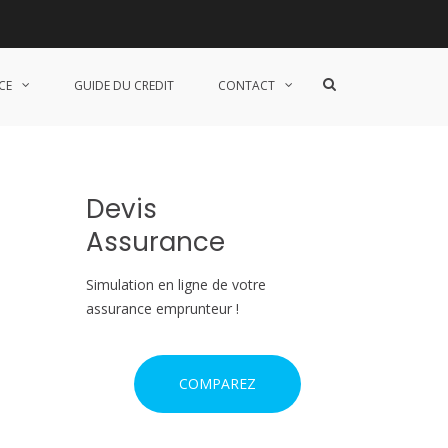
S
CE
GUIDE DU CREDIT
CONTACT
h
o
w
S
e
a
Devis
r
c
Assurance
h
F
o
Simulation en ligne de votre
r
assurance emprunteur !
m
COMPAREZ