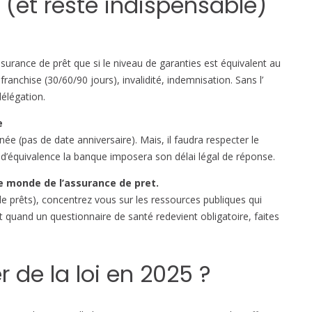
(et reste indispensable)
(
e
t
c
urance de prêt que si le niveau de garanties est équivalent au
e
ranchise (30/60/90 jours), invalidité, indemnisation. Sans l’
q
délégation.
u
e
i
nnée (pas de date anniversaire). Mais, il faudra respecter le
n
 d’équivalence la banque imposera son délai légal de réponse.
e
c
le monde de l’assurance de pret.
h
de prêts), concentrez vous sur les ressources publiques qui
a
t quand un questionnaire de santé redevient obligatoire, faites
n
g
e
 de la loi en 2025 ?
p
a
s