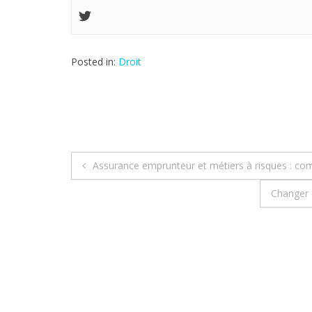
Posted in:
Droit
Assurance emprunteur et métiers à risques : c
N
Changer 
a
v
i
g