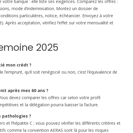
e votre banque : elle liste ses exigences. Comparez les offres :
)
lusions, mode d’indemnisation. Montez un dossier de
onditions particulières, notice, échéancier. Envoyez à votre
. Après acceptation, vérifiez l’effet sur votre mensualité et
 Lemoine 2025
cié mon crédt ?
e l’emprunt, qu’il soit renégocié ou non, c’est l’équivalence de
finit après mes 60 ans ?
ous devez comparer les offres car selon votre profil
étitives et la délégation pourra baisser la facture.
es pathologies ?
ers et l’hépatite C ; vous pouvez vérifier les différents critères et
sitifs comme la convention AERAS sont là pour les risques