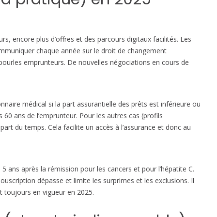
i
n
e
2
, encore plus d’offres et des parcours digitaux facilités. Les
0
communiquer chaque année sur le droit de changement
2
 pourles emprunteurs. De nouvelles négociations en cours de
5
:
c
onnaire médical si la part assurantielle des prêts est inférieure ou
e
es 60 ans de l’emprunteur. Pour les autres cas (profils
q
upart du temps. Cela facilite un accès à l’assurance et donc au
u
i
c
h
 à 5 ans après la rémission pour les cancers et pour l’hépatite C.
a
uscription dépasse et limite les surprimes et les exclusions. Il
n
t toujours en vigueur en 2025.
g
e