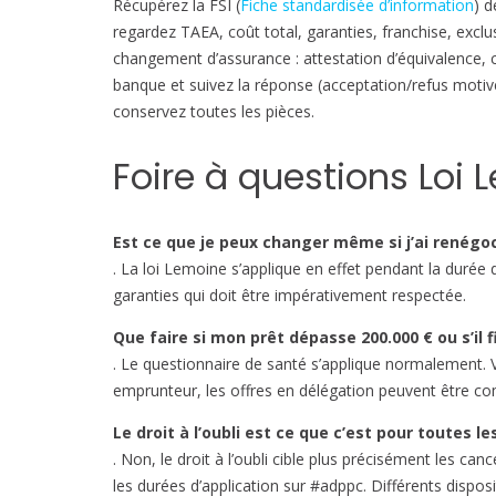
Récupérez la FSI (
Fiche standardisée d’information
) d
regardez TAEA, coût total, garanties, franchise, exc
changement d’assurance : attestation d’équivalence, c
banque et suivez la réponse (acceptation/refus motivé)
conservez toutes les pièces.
Foire à questions Loi
Est ce que je peux changer même si j’ai renégo
. La loi Lemoine s’applique en effet pendant la durée d
garanties qui doit être impérativement respectée.
Que faire si mon prêt dépasse 200.000 € ou s’il 
. Le questionnaire de santé s’applique normalement. V
emprunteur, les offres en délégation peuvent être comp
Le droit à l’oubli est ce que c’est pour toutes l
. Non, le droit à l’oubli cible plus précisément les canc
les durées d’application sur #adppc. Différents dispo