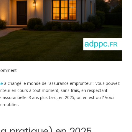
 Comment
o
n
ne
a changé le monde de l’assurance emprunteur : vous pouvez
L
nteur en cours à tout moment, sans frais, en respectant
o
e assurantielle. 3 ans plus tard, en 2025, on en est ou ? Voici
i
mmobilier.
L
e
m
o
a pratique) en 2025