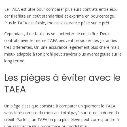
l
’
Le TAEA est utile pour comparer plusieurs contrats entre eux,
A
car il reflète un coût standardisé et exprimé en pourcentage.
s
Plus le TAEA est faible, moins l’assurance pèse sur le prêt.
s
Cependant, il ne faut pas se contenter de ce chiffre. Deux
u
contrats avec le même TAEA peuvent proposer des garanties
r
très différentes. Or, une assurance légèrement plus chère mais
a
mieux adaptée à ton profil peut s’avérer plus avantageuse sur le
n
long terme.
c
e
Les pièges à éviter avec le
TAEA
Un piège classique consiste à comparer uniquement le TAEA,
sans tenir compte du montant total payé sur toute la durée du
crédit. Parfois, un TAEA un peu plus élevé peut correspondre à
une assurance plus protectrice ou modulable.