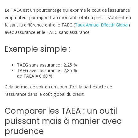
u
Le TAEA est un pourcentage qui exprime le coût de l’assurance
x
emprunteur par rapport au montant total du prêt. Il s’obtient en
A
faisant la différence entre le TAEG (
Taux Annuel Effectif Global
)
n
avec assurance et le TAEG sans assurance.
n
u
Exemple simple :
e
l
TAEG sans assurance : 2,25 %
E
TAEG avec assurance : 2,85 %
f
👉 TAEA = 0,60 %
f
Cela permet de voir en un coup d’œil la part exacte de
e
l’assurance dans le coût global du crédit.
c
t
Comparer les TAEA : un outil
i
f
puissant mais à manier avec
d
prudence
e