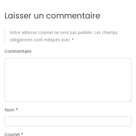
a
Laisser un commentaire
r
t
Votre adresse courriel ne sera pas publiée.
Les champs
i
obligatoires sont indiqués avec
*
Commentaire
c
l
e
Nom
*
Courriel
*