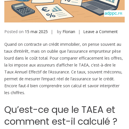
b
i
l
e
Posted on
15 mai 2025
by
Florian
Leave a Comment
o
n
Quand on contracte un crédit immobilier, on pense souvent au
T
taux d’intérêt, mais on oublie que l’assurance emprunteur pèse
A
lourd dans le coût total. Pour comparer efficacement les offres,
E
la loi impose aux assureurs d’afficher le TAEA, c’est-à-dire le
A
Taux Annuel Effectif de l’Assurance. Ce taux, souvent méconnu,
–
permet de mesurer l’impact réel de l’assurance sur le crédit.
c
Encore faut-il bien comprendre son calcul et savoir interpréter
a
les chiffres.
l
c
Qu’est-ce que le TAEA et
u
l
comment est-il calculé ?
T
a