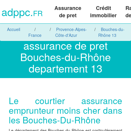
adppc.
Assurance
Crédit
R
FR
de pret
immobilier
de
Accueil
Provence-Alpes-
Bouches-du-
France
Côte-d'Azur
Rhône 13
assurance de pret
Bouches-du-Rhône
departement 13
Le courtier assurance
emprunteur moins cher dans
les Bouches-Du-Rhône
Le département des Bouches-du-Rhône est particulièrement