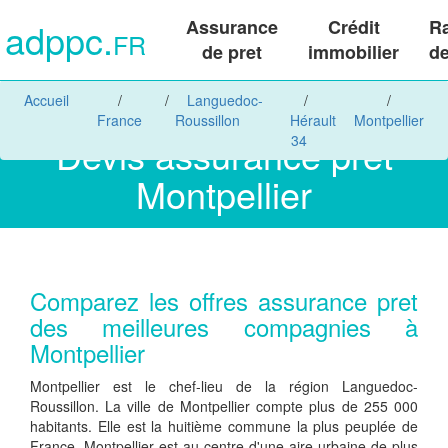
adppc.
Assurance
Crédit
R
FR
de pret
immobilier
de
Accueil
Languedoc-
France
Roussillon
Hérault
Montpellier
Devis assurance pret
34
Montpellier
Comparez les offres assurance pret
des meilleures compagnies à
Montpellier
Montpellier est le chef-lieu de la région Languedoc-
Roussillon. La ville de Montpellier compte plus de 255 000
habitants. Elle est la huitième commune la plus peuplée de
France. Montpellier est au centre d'une aire urbaine de plus