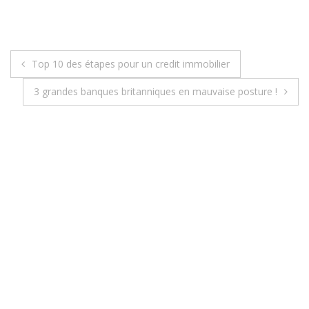
Top 10 des étapes pour un credit immobilier
N
3 grandes banques britanniques en mauvaise posture !
a
v
i
g
a
t
i
o