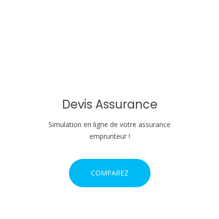
n
d
e
l
'
Devis Assurance
a
Simulation en ligne de votre assurance
r
emprunteur !
t
COMPAREZ
i
c