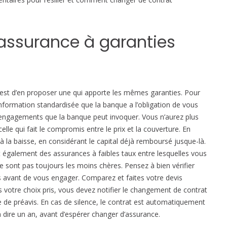
m
m
e
ssurance à garanties
n
t
e
n
c
 est d’en proposer une qui apporte les mêmes garanties. Pour
h
information standardisée que la banque a l’obligation de vous
a
es engagements que la banque peut invoquer. Vous n’aurez plus
n
elle qui fait le compromis entre le prix et la couverture. En
g
à la baisse, en considérant le capital déjà remboursé jusque-là.
e
également des assurances à faibles taux entre lesquelles vous
r
ne sont pas toujours les moins chères. Pensez à bien vérifier
?
s avant de vous engager. Comparez et faites votre devis
s votre choix pris, vous devez notifier le changement de contrat
e de préavis. En cas de silence, le contrat est automatiquement
t à dire un an, avant d’espérer changer d’assurance.