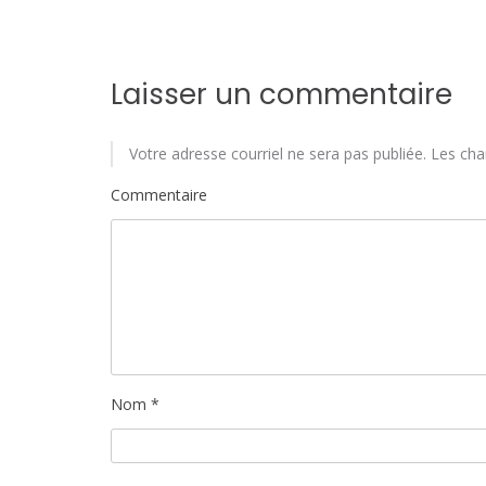
i
c
Laisser un commentaire
l
e
Votre adresse courriel ne sera pas publiée.
Les cha
Commentaire
Nom
*