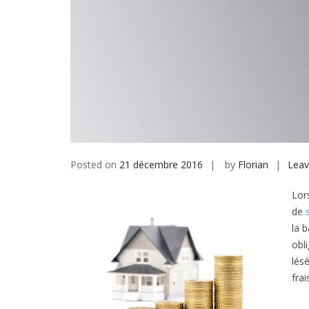
Posted on
21 décembre 2016
by
Florian
Lea
Lor
de
la 
obl
lés
frai