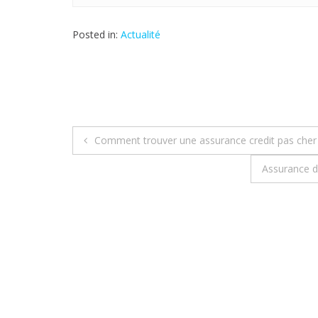
Posted in:
Actualité
Comment trouver une assurance credit pas cher
N
Assurance de
a
v
i
g
a