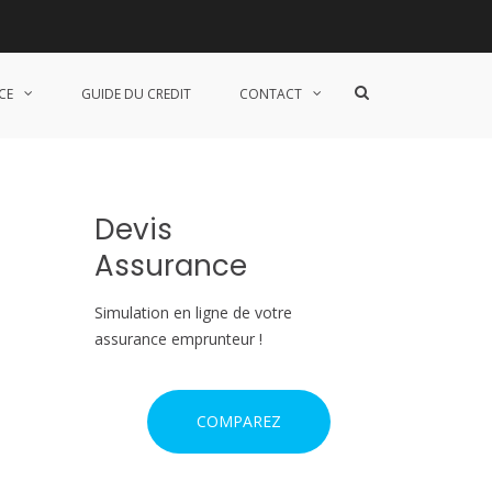
S
CE
GUIDE DU CREDIT
CONTACT
h
o
w
S
e
a
Devis
r
c
Assurance
h
F
o
Simulation en ligne de votre
r
assurance emprunteur !
m
COMPAREZ