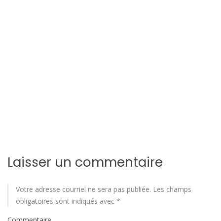
i
o
n
d
e
l
'
a
Laisser un commentaire
r
t
Votre adresse courriel ne sera pas publiée.
Les champs
obligatoires sont indiqués avec
*
i
Commentaire