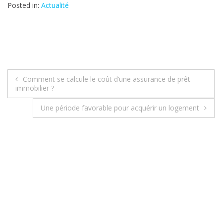
Posted in:
Actualité
Comment se calcule le coût d’une assurance de prêt
N
immobilier ?
a
Une période favorable pour acquérir un logement
v
i
g
a
t