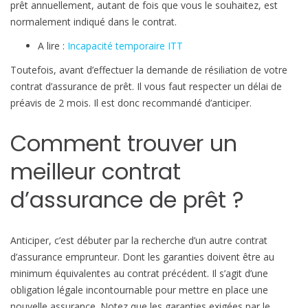
p
prêt annuellement, autant de fois que vous le souhaitez, est
r
normalement indiqué dans le contrat.
ê
A lire :
Incapacité temporaire ITT
t
e
Toutefois, avant d’effectuer la demande de résiliation de votre
n
contrat d’assurance de prêt. Il vous faut respecter un délai de
2
préavis de 2 mois. Il est donc recommandé d’anticiper.
0
Comment trouver un
1
8
meilleur contrat
?
d’assurance de prêt ?
Anticiper, c’est débuter par la recherche d’un autre contrat
d’assurance emprunteur. Dont les garanties doivent être au
minimum équivalentes au contrat précédent. Il s’agit d’une
obligation légale incontournable pour mettre en place une
nouvelle assurance. Notez que les garanties exigées par le