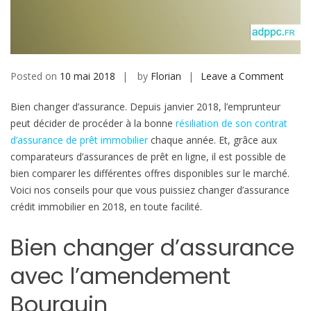
b
i
l
e
Posted on
10 mai 2018
by
Florian
Leave a Comment
o
n
Bien changer d’assurance. Depuis janvier 2018, l’emprunteur
C
peut décider de procéder à la bonne
résiliation de son contrat
o
d’assurance de prêt immobilier
chaque année. Et, grâce aux
m
comparateurs d’assurances de prêt en ligne, il est possible de
m
bien comparer les différentes offres disponibles sur le marché.
e
Voici nos conseils pour que vous puissiez changer d’assurance
n
crédit immobilier en 2018, en toute facilité.
t
b
Bien changer d’assurance
i
e
avec l’amendement
n
c
Bourquin
h