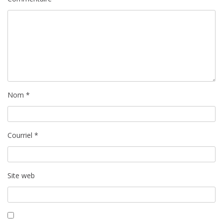
c
l
e
Nom
*
Courriel
*
Site web