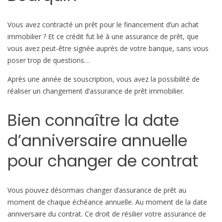
a
n
Vous avez contracté un prêt pour le financement d’un achat
g
immobilier ? Et ce crédit fut lié à une assurance de prêt, que
e
vous avez peut-être signée auprès de votre banque, sans vous
r
poser trop de questions…
d
Après une année de souscription, vous avez la possibilité de
’
réaliser un changement d’assurance de prêt immobilier.
a
s
Bien connaître la date
s
u
d’anniversaire annuelle
r
a
pour changer de contrat
n
c
e
Vous pouvez désormais changer d’assurance de prêt au
d
moment de chaque échéance annuelle. Au moment de la date
e
anniversaire du contrat. Ce droit de résilier votre assurance de