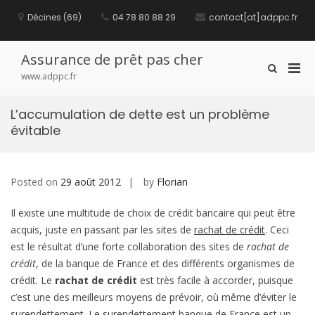
S
Décines (69)
04 78 80 88 29
contact[at]adppc.fr
k
i
p
t
Assurance de prêt pas cher
P
S
o
www.adppc.fr
h
c
r
o
o
i
w
n
L’accumulation de dette est un problème
m
S
t
évitable
e
a
e
a
n
r
r
t
y
c
M
Posted on
29 août 2012
by
Florian
h
F
e
o
Il existe une multitude de choix de crédit bancaire qui peut être
n
r
u
acquis, juste en passant par les sites de
rachat de crédit
. Ceci
m
f
est le résultat d’une forte collaboration des sites de
rachat de
o
crédit
, de la banque de France et des différents organismes de
r
crédit. Le
rachat de crédit
est très facile à accorder, puisque
M
c’est une des meilleurs moyens de prévoir, où même d’éviter le
o
surendettement. Le
surendettement banque de France
est un