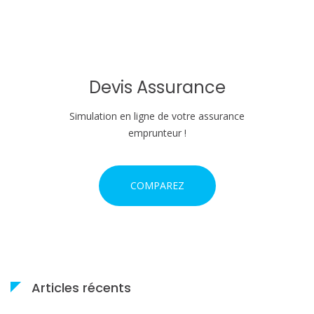
e
l
'
Devis Assurance
a
Simulation en ligne de votre assurance
r
emprunteur !
t
COMPAREZ
i
c
l
e
Articles récents