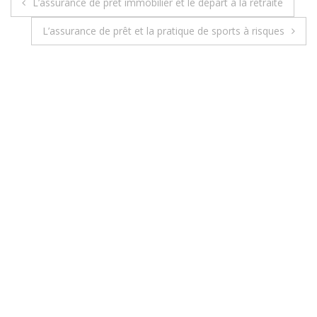
L’assurance de prêt immobilier et le départ à la retraite
N
L’assurance de prêt et la pratique de sports à risques
a
v
i
g
a
t
i
o
n
d