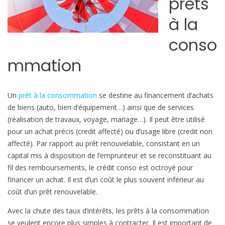
prêts
u
à la
p
e
conso
r
s
mmation
e
s
p
Un
prêt à la consommation
se destine au financement d’achats
r
de biens (auto, bien d’équipement…) ainsi que de services
e
(réalisation de travaux, voyage, mariage…). Il peut être utilisé
t
pour un achat précis (credit affecté) ou d’usage libre (credit non
s
affecté). Par rapport au prêt renouvelable, consistant en un
à
capital mis à disposition de l’emprunteur et se reconstituant au
l
fil des remboursements, le crédit conso est octroyé pour
a
financer un achat. Il est d’un coût le plus souvent inférieur au
c
coût d’un prêt renouvelable.
o
Avec la chute des taux d’intérêts, les prêts à la consommation
n
se veulent encore plus simples à contracter. Il est important de