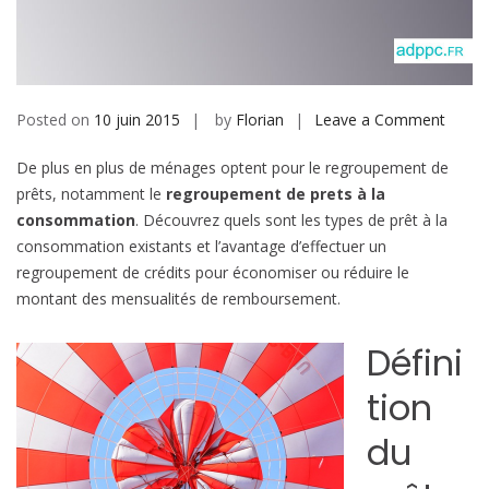
b
i
l
e
Posted on
10 juin 2015
by
Florian
Leave a Comment
o
n
De plus en plus de ménages optent pour le regroupement de
P
prêts, notamment le
regroupement de prets à la
o
consommation
. Découvrez quels sont les types de prêt à la
u
consommation existants et l’avantage d’effectuer un
r
regroupement de crédits pour économiser ou réduire le
q
montant des mensualités de remboursement.
u
o
Défini
i
r
tion
e
g
du
r
o