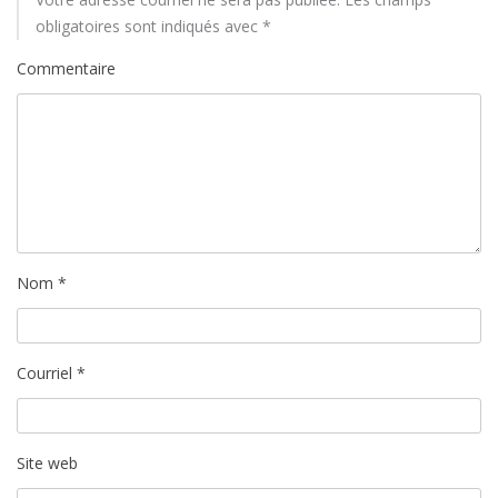
t
obligatoires sont indiqués avec
*
i
Commentaire
c
l
e
Nom
*
Courriel
*
Site web