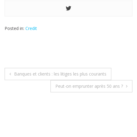
Posted in:
Credit
Banques et clients : les litiges les plus courants
N
Peut-on emprunter après 50 ans ?
a
v
i
g