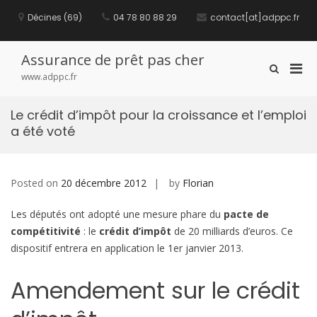
S
Décines (69)
04 78 80 88 29
contact[at]adppc.fr
k
i
p
t
Assurance de prêt pas cher
P
S
o
www.adppc.fr
h
c
r
o
o
i
w
n
Le crédit d’impôt pour la croissance et l’emploi
m
S
t
a été voté
e
a
e
a
n
r
r
t
y
c
M
Posted on
20 décembre 2012
by
Florian
h
F
e
o
Les députés ont adopté une mesure phare du
pacte de
n
r
u
compétitivité
: le
crédit d’impôt
de 20 milliards d’euros. Ce
m
f
dispositif entrera en application le 1er janvier 2013.
o
r
Amendement sur le crédit
M
o