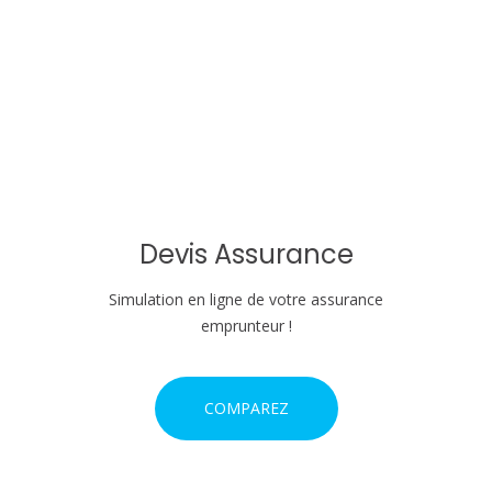
n
d
e
l
'
Devis Assurance
a
r
Simulation en ligne de votre assurance
emprunteur !
t
i
COMPAREZ
c
l