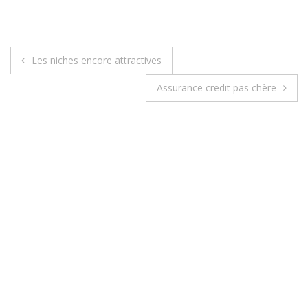
Les niches encore attractives
N
Assurance credit pas chère
a
v
i
g
a
t
i
o