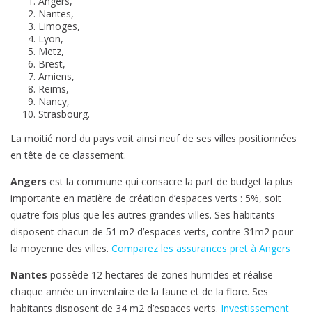
Angers,
s
Nantes,
v
Limoges,
Lyon,
e
Metz,
r
Brest,
t
Amiens,
Reims,
e
Nancy,
s
Strasbourg.
d
La moitié nord du pays voit ainsi neuf de ses villes positionnées
e
en tête de ce classement.
F
r
Angers
est la commune qui consacre la part de budget la plus
a
importante en matière de création d’espaces verts : 5%, soit
n
quatre fois plus que les autres grandes villes. Ses habitants
c
disposent chacun de 51 m2 d’espaces verts, contre 31m2 pour
e
la moyenne des villes.
Comparez les assurances pret à Angers
Nantes
possède 12 hectares de zones humides et réalise
chaque année un inventaire de la faune et de la flore. Ses
habitants disposent de 34 m2 d’espaces verts.
Investissement