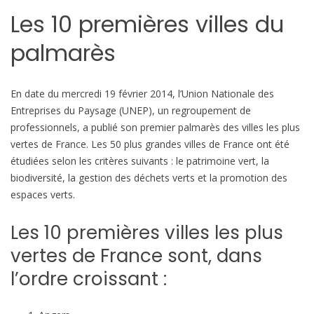
a
b
Les 10 premières villes du
r
i
è
l
palmarès
s
e
d
e
En date du mercredi 19 février 2014, l’Union Nationale des
s
Entreprises du Paysage (UNEP), un regroupement de
v
professionnels, a publié son premier palmarès des villes les plus
i
vertes de France. Les 50 plus grandes villes de France ont été
l
étudiées selon les critères suivants : le patrimoine vert, la
l
biodiversité, la gestion des déchets verts et la promotion des
e
espaces verts.
s
l
Les 10 premières villes les plus
e
vertes de France sont, dans
s
p
l’ordre croissant :
l
u