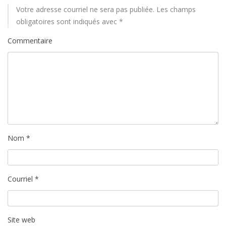
t
Votre adresse courriel ne sera pas publiée.
Les champs
i
obligatoires sont indiqués avec
*
Commentaire
c
l
e
Nom
*
Courriel
*
Site web