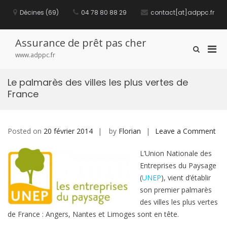
S
Décines (69)
04 78 80 88 29
contact[at]adppc.fr
k
i
p
t
Assurance de prêt pas cher
P
S
o
www.adppc.fr
h
c
r
o
o
i
w
n
Le palmarès des villes les plus vertes de
m
S
t
France
e
a
e
a
n
r
r
t
y
c
M
Posted on
20 février 2014
by
Florian
Leave a Comment
o
h
F
e
n
o
L’Union Nationale des
n
L
r
u
Entreprises du Paysage
e
m
f
(
UNEP
), vient d’établir
p
o
son premier palmarès
a
r
des villes les plus vertes
l
M
de France : Angers, Nantes et Limoges sont en tête.
m
o