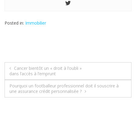
Posted in:
Immobilier
Cancer bientôt un « droit à l’oubli »
N
dans l’accès à l’emprunt
a
Pourquoi un footballeur professionnel doit il souscrire à
une assurance crédit personnalisée ?
v
i
g