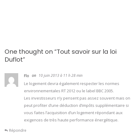
e
l
'
a
r
One thought on “
Tout savoir sur la loi
Duflot
”
t
i
Flo
10 juin 2013 à 11 h 28 min
Le logement devra également respecter les normes
c
environnementales RT 2012 ou le label BBC 2005.
Les investisseurs n’y pensent pas assez souvent mais on
l
peut profiter d’une déduction d’impôts supplémentaire si
e
vous faites l’acquisition d’un logement répondant aux
exigences de très haute performance énergétique.
Répondre