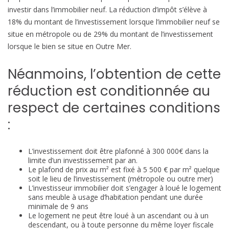
v
b
investir dans l’immobilier neuf. La réduction d’impôt s’élève à
o
i
18% du montant de l’investissement lorsque l’immobilier neuf se
i
l
situe en métropole ou de 29% du montant de l’investissement
r
e
lorsque le bien se situe en Outre Mer.
s
u
Néanmoins, l’obtention de cette
r
réduction est conditionnée au
l
a
respect de certaines conditions
l
:
o
i
D
L’investissement doit être plafonné à 300 000€ dans la
limite d’un investissement par an.
u
Le plafond de prix au m² est fixé à 5 500 € par m² quelque
f
soit le lieu de l’investissement (métropole ou outre mer)
l
L’investisseur immobilier doit s’engager à loué le logement
sans meuble à usage d’habitation pendant une durée
o
minimale de 9 ans
t
Le logement ne peut être loué à un ascendant ou à un
descendant, ou à toute personne du même loyer fiscale