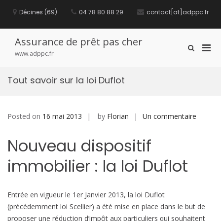
S
Décines (69)
04 78 80 88 29
contact[at]adppc.fr
k
i
p
t
Assurance de prêt pas cher
P
S
o
www.adppc.fr
h
c
r
o
o
i
w
n
Tout savoir sur la loi Duflot
m
S
t
e
a
e
a
n
r
r
t
y
Posted on
16 mai 2013
by
Florian
Un commentaire
s
c
M
h
u
F
e
Nouveau dispositif
r
o
n
T
r
immobilier : la loi Duflot
u
m
o
f
u
o
t
r
Entrée en vigueur le 1er Janvier 2013, la loi Duflot
s
M
(précédemment loi Scellier) a été mise en place dans le but de
a
o
proposer une réduction d’impôt aux particuliers qui souhaitent