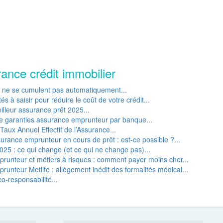
rance crédit immobilier
P ne se cumulent pas automatiquement...
s à saisir pour réduire le coût de votre crédit...
lleur assurance prêt 2025...
e garanties assurance emprunteur par banque...
Taux Annuel Effectif de l’Assurance...
rance emprunteur en cours de prêt : est-ce possible ?...
25 : ce qui change (et ce qui ne change pas)...
runteur et métiers à risques : comment payer moins cher...
unteur Metlife : allègement inédit des formalités médical...
o-responsabilité...