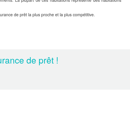
nts. La plupart de ces habitations représente des habitations
rance de prêt la plus proche et la plus compétitive.
rance de prêt !