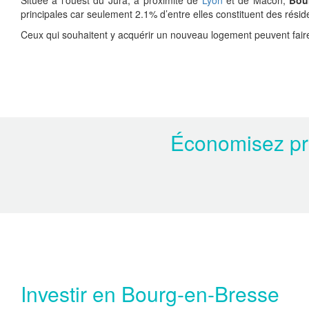
Située à l’ouest du Jura, à proximité de
Lyon
et de Mâcon,
Bou
principales car seulement 2.1% d’entre elles constituent des rési
Ceux qui souhaitent y acquérir un nouveau logement peuvent faire 
Économisez prè
Investir en Bourg-en-Bresse