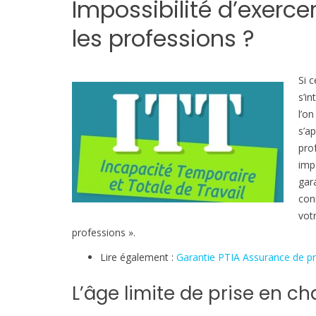
Impossibilité d’exerce
les professions ?
Si 
s’in
l’on
s’a
prof
imp
gar
conn
vot
professions ».
Lire également :
Garantie PTIA Assurance de pr
L’âge limite de prise en ch