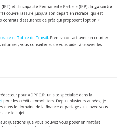
a
IPT) et d’Incapacité Permanente Partielle (IPP), la
garantie
n
TT)
couvre l’assuré jusqu’à son départ en retraite, qui est
t
ns contrats d’assurance de prêt qui proposent l’option «
i
e
oraire et Totale de Travail
. Prenez contact avec un courtier
I
 informer, vous conseiller et de vous aider à trouver les
T
T
I
n
c
a
p
a
 rédacteur pour ADPPC.fr, un site spécialisé dans la
c
êt
pour les crédits immobiliers. Depuis plusieurs années, je
i
es dans le domaine de la finance et partage ainsi avec vous
 sur le sujet.
t
é
s aux questions que vous pouvez vous poser en matière
T