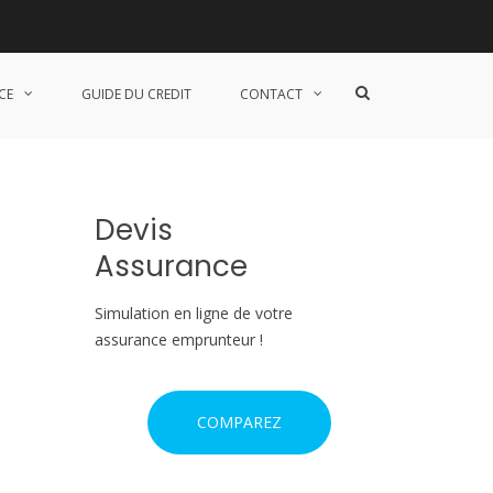
 Travail ?
S
CE
GUIDE DU CREDIT
CONTACT
h
o
w
S
e
a
Devis
r
c
Assurance
h
F
o
Simulation en ligne de votre
r
assurance emprunteur !
m
COMPAREZ