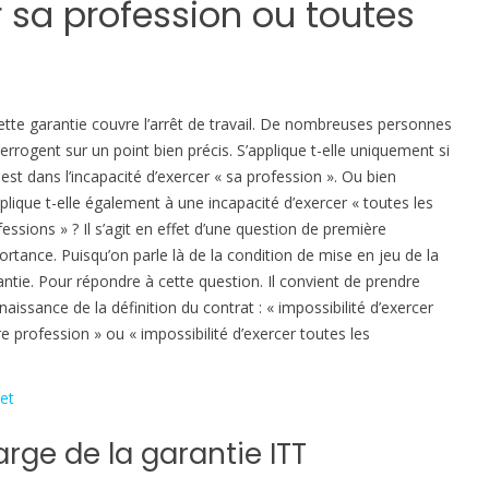
r sa profession ou toutes
o
u
v
e
r
cette garantie couvre l’arrêt de travail. De nombreuses personnes
t
terrogent sur un point bien précis. S’applique t-elle uniquement si
u
 est dans l’incapacité d’exercer « sa profession ». Ou bien
r
pplique t-elle également à une incapacité d’exercer « toutes les
e
essions » ? Il s’agit en effet d’une question de première
o
ortance. Puisqu’on parle là de la condition de mise en jeu de la
f
antie. Pour répondre à cette question. Il convient de prendre
f
aissance de la définition du contrat : « impossibilité d’exercer
r
re profession » ou « impossibilité d’exercer toutes les
e
l
et
a
g
arge de la garantie ITT
a
r