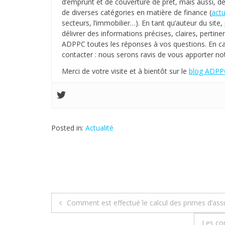
d’emprunt et de couverture de prêt, mais aussi, de
de diverses catégories en matière de finance (
actu
secteurs, l’immobilier…). En tant qu’auteur du sit
délivrer des informations précises, claires, pertinen
ADPPC toutes les réponses à vos questions. En c
contacter : nous serons ravis de vous apporter not
Merci de votre visite et à bientôt sur le
blog ADPPC
Posted in:
Actualité
Comment est effectué le calcul des primes d’ass
N
Les con