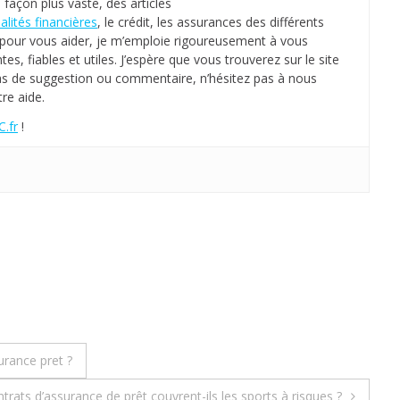
 façon plus vaste, des articles
e
alités financières
, le crédit, les assurances des différents
e, pour vous aider, je m’emploie rigoureusement à vous
m
tes, fiables et utiles. J’espère que vous trouverez sur le site
p
as de suggestion ou commentaire, n’hésitez pas à nous
o
re aide.
r
.fr
!
a
i
r
e
T
o
t
a
l
e
d
urance pret ?
e
T
trats d’assurance de prêt couvrent-ils les sports à risques ?