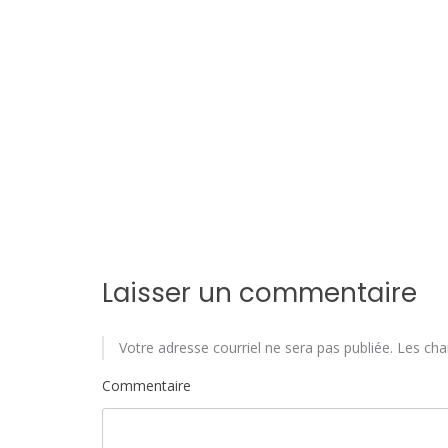
l
'
a
r
t
i
c
Laisser un commentaire
l
e
Votre adresse courriel ne sera pas publiée.
Les cha
Commentaire