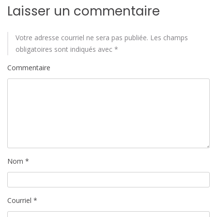
a
Laisser un commentaire
r
Votre adresse courriel ne sera pas publiée.
Les champs
t
obligatoires sont indiqués avec
*
i
Commentaire
c
l
e
Nom
*
Courriel
*