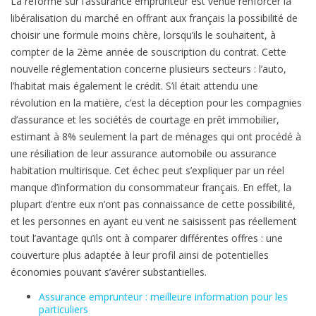
La réforme sur l’assurance emprunteur est venue renforcer la
d
libéralisation du marché en offrant aux français la possibilité de
e
choisir une formule moins chère, lorsqu’ils le souhaitent, à
c
compter de la 2ème année de souscription du contrat. Cette
h
nouvelle réglementation concerne plusieurs secteurs : l’auto,
a
l’habitat mais également le crédit. S’il était attendu une
n
révolution en la matière, c’est la déception pour les compagnies
g
d’assurance et les sociétés de courtage en prêt immobilier,
e
estimant à 8% seulement la part de ménages qui ont procédé à
r
une résiliation de leur assurance automobile ou assurance
d
habitation multirisque. Cet échec peut s’expliquer par un réel
’
manque d’information du consommateur français. En effet, la
a
plupart d’entre eux n’ont pas connaissance de cette possibilité,
s
et les personnes en ayant eu vent ne saisissent pas réellement
s
tout l’avantage qu’ils ont à comparer différentes offres : une
u
couverture plus adaptée à leur profil ainsi de potentielles
r
économies pouvant s’avérer substantielles.
a
Assurance emprunteur : meilleure information pour les
n
particuliers