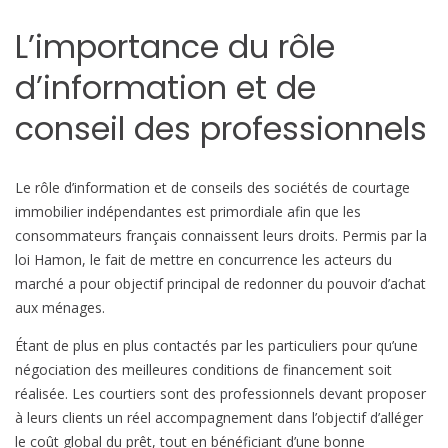
c
e
L’importance du rôle
e
d’information et de
n
c
conseil des professionnels
o
r
e
Le rôle d’information et de conseils des sociétés de courtage
p
immobilier indépendantes est primordiale afin que les
e
consommateurs français connaissent leurs droits. Permis par la
u
loi Hamon, le fait de mettre en concurrence les acteurs du
c
marché a pour objectif principal de redonner du pouvoir d’achat
o
aux ménages.
n
n
Étant de plus en plus contactés par les particuliers pour qu’une
u
négociation des meilleures conditions de financement soit
e
réalisée. Les courtiers sont des professionnels devant proposer
d
à leurs clients un réel accompagnement dans l’objectif d’alléger
e
le coût global du prêt, tout en bénéficiant d’une bonne