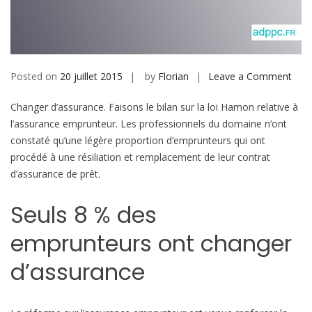
b
i
l
e
Posted on
20 juillet 2015
by
Florian
Leave a Comment
o
n
Changer d’assurance. Faisons le bilan sur la loi Hamon relative à
L
l’assurance emprunteur. Les professionnels du domaine n’ont
a
constaté qu’une légère proportion d’emprunteurs qui ont
p
procédé à une résiliation et remplacement de leur contrat
o
d’assurance de prêt.
s
s
Seuls 8 % des
i
b
emprunteurs ont changer
i
l
d’assurance
i
t
é