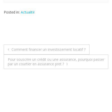
Posted in:
Actualité
Comment financer un investissement locatif ?
N
Pour souscrire un crédit ou une assurance, pourquoi passer
a
par un courtier en assurance pret ?
v
i
g
a