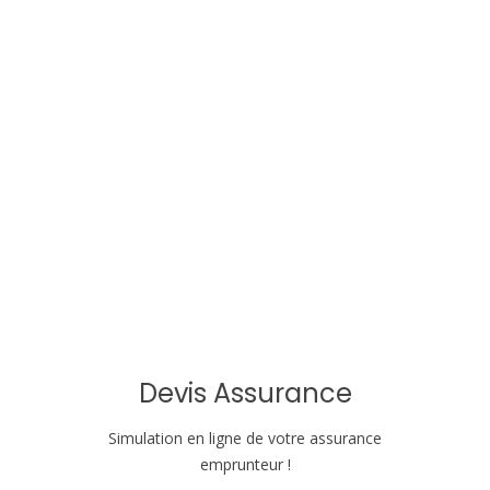
t
i
o
n
d
e
l
'
a
Devis Assurance
r
Simulation en ligne de votre assurance
t
emprunteur !