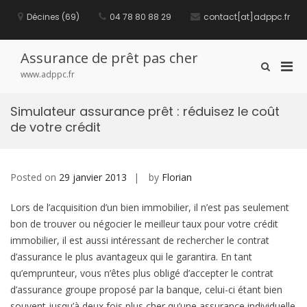
S
Décines (69)
04 78 80 88 29
contact[at]adppc.fr
k
i
p
t
Assurance de prêt pas cher
P
S
o
www.adppc.fr
h
c
r
o
o
i
w
n
Simulateur assurance prêt : réduisez le coût
m
S
t
de votre crédit
e
a
e
a
n
r
r
t
y
c
M
Posted on
29 janvier 2013
by
Florian
h
F
e
o
Lors de l’acquisition d’un bien immobilier, il n’est pas seulement
n
r
u
bon de trouver ou négocier le meilleur taux pour votre crédit
m
f
immobilier, il est aussi intéressant de rechercher le contrat
o
d’assurance le plus avantageux qui le garantira. En tant
r
qu’emprunteur, vous n’êtes plus obligé d’accepter le contrat
M
d’assurance groupe proposé par la banque, celui-ci étant bien
o
souvent jusqu’à deux fois plus cher qu’une assurance individuelle