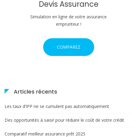
'
Devis Assurance
a
Simulation en ligne de votre assurance
r
emprunteur !
t
COMPAREZ
i
c
l
e
Articles récents
Les taux d’IPP ne se cumulent pas automatiquement
Des opportunités à saisir pour réduire le coût de votre crédit
Comparatif meilleur assurance prêt 2025