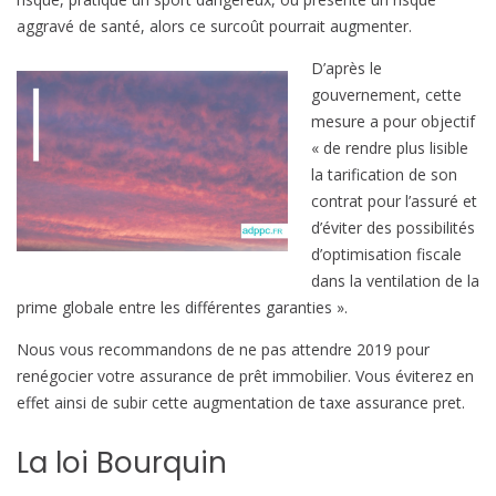
n
aggravé de santé, alors ce surcoût pourrait augmenter.
d
u
D’après le
c
gouvernement, cette
o
mesure a pour objectif
û
« de rendre plus lisible
t
la tarification de son
d
contrat pour l’assuré et
e
d’éviter des possibilités
l
d’optimisation fiscale
’
dans la ventilation de la
a
prime globale entre les différentes garanties ».
s
Nous vous recommandons de ne pas attendre 2019 pour
s
renégocier votre assurance de prêt immobilier. Vous éviterez en
u
effet ainsi de subir cette augmentation de taxe assurance pret.
r
a
La loi Bourquin
n
c