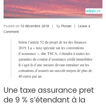
b
i
l
e
Posted on
10 décembre 2018
by
Florian
Leave a
Comment
o
n
Selon l’article 52 du projet de loi des finances
T
2019. La « taxe spéciale sur les conventions
a
d’assurance », dite TSCA, s’étendra à toutes les
x
garanties du contrat d’assurance crédit immobilier.
e
Il s’agit là d’une mesure devant entraîner sur les
a
cotisations d’assurés un surcoût moyen de plus de
s
40 euros par an.
s
u
Une taxe assurance pret
r
a
de 9 % s’étendant à la
n
c