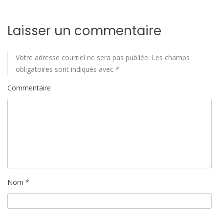
a
Laisser un commentaire
r
t
Votre adresse courriel ne sera pas publiée.
Les champs
i
obligatoires sont indiqués avec
*
Commentaire
c
l
e
Nom
*