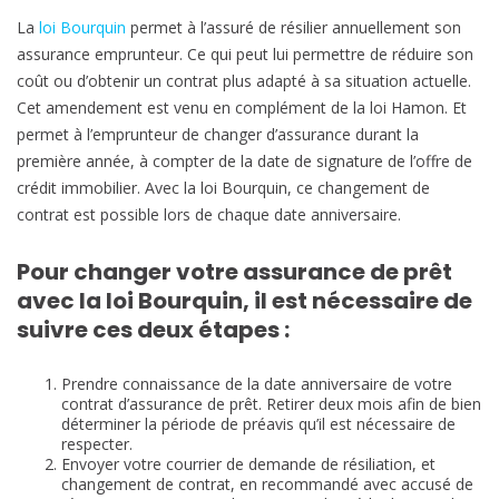
e
La
loi Bourquin
permet à l’assuré de résilier annuellement son
e
assurance emprunteur. Ce qui peut lui permettre de réduire son
m
coût ou d’obtenir un contrat plus adapté à sa situation actuelle.
p
Cet amendement est venu en complément de la loi Hamon. Et
r
permet à l’emprunteur de changer d’assurance durant la
u
première année, à compter de la date de signature de l’offre de
n
crédit immobilier. Avec la loi Bourquin, ce changement de
t
contrat est possible lors de chaque date anniversaire.
e
u
Pour changer votre assurance de prêt
r
avec la loi Bourquin, il est nécessaire de
d
suivre ces deux étapes :
è
s
Prendre connaissance de la date anniversaire de votre
2
contrat d’assurance de prêt. Retirer deux mois afin de bien
0
déterminer la période de préavis qu’il est nécessaire de
1
respecter.
Envoyer votre courrier de demande de résiliation, et
9
changement de contrat, en recommandé avec accusé de