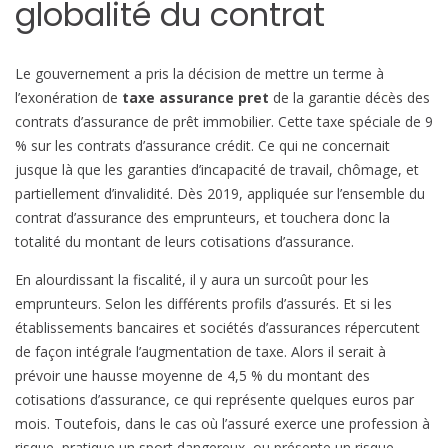
globalité du contrat
e
p
r
Le gouvernement a pris la décision de mettre un terme à
e
l’exonération de
taxe assurance pret
de la garantie décès des
t
contrats d’assurance de prêt immobilier. Cette taxe spéciale de 9
% sur les contrats d’assurance crédit. Ce qui ne concernait
:
jusque là que les garanties d’incapacité de travail, chômage, et
a
partiellement d’invalidité. Dès 2019, appliquée sur l’ensemble du
u
contrat d’assurance des emprunteurs, et touchera donc la
g
totalité du montant de leurs cotisations d’assurance.
m
En alourdissant la fiscalité, il y aura un surcoût pour les
e
emprunteurs. Selon les différents profils d’assurés. Et si les
n
établissements bancaires et sociétés d’assurances répercutent
t
de façon intégrale l’augmentation de taxe. Alors il serait à
a
prévoir une hausse moyenne de 4,5 % du montant des
t
cotisations d’assurance, ce qui représente quelques euros par
i
mois. Toutefois, dans le cas où l’assuré exerce une profession à
o
risque, pratique un sport dangereux, ou présente un risque