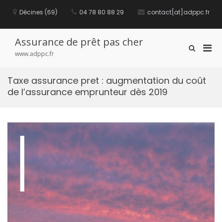
S
Décines (69)
04 78 80 88 29
contact[at]adppc.fr
k
i
p
t
Assurance de prêt pas cher
P
S
o
www.adppc.fr
h
c
r
o
o
i
w
n
Taxe assurance pret : augmentation du coût
m
S
t
de l’assurance emprunteur dès 2019
e
a
e
a
n
r
r
t
y
c
M
h
F
e
o
n
r
u
m
f
o
r
M
o