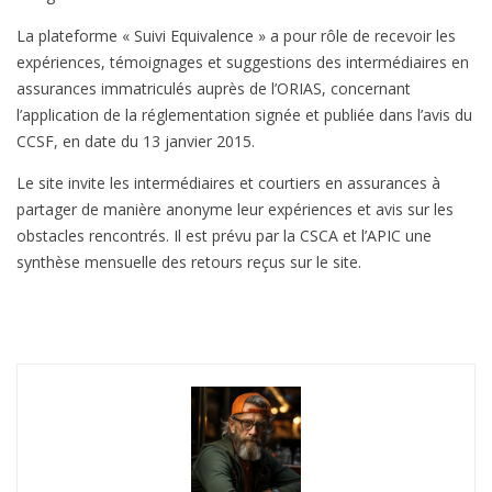
n
La plateforme « Suivi Equivalence » a pour rôle de recevoir les
a
expériences, témoignages et suggestions des intermédiaires en
s
assurances immatriculés auprès de l’ORIAS, concernant
s
l’application de la réglementation signée et publiée dans l’avis du
u
CCSF, en date du 13 janvier 2015.
r
a
Le site invite les intermédiaires et courtiers en assurances à
n
partager de manière anonyme leur expériences et avis sur les
c
obstacles rencontrés. Il est prévu par la CSCA et l’APIC une
e
synthèse mensuelle des retours reçus sur le site.
e
m
p
r
u
n
t
e
u