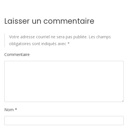
a
Laisser un commentaire
r
t
Votre adresse courriel ne sera pas publiée.
Les champs
i
obligatoires sont indiqués avec
*
Commentaire
c
l
e
Nom
*