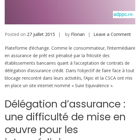
b
i
l
e
Posted on
27 juillet 2015
by
Florian
Leave a Comment
o
n
Plateforme d’échange. Comme le consommateur, l’intermédiaire
U
en assurance de prêt est pénalisé par la frilosité des
n
établissements bancaires quant à l’acceptation de contrats de
e
délégation d’assurance crédit. Dans l’objectif de faire face à tout
p
blocage rencontré dans leurs activités, l’Apic et la CSCA ont mis
l
en place un site internet nommé « Suivi Equivalence ».
a
t
Délégation d’assurance :
e
f
une difficulté de mise en
o
r
œuvre pour les
m
e