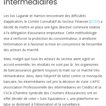
intermédiaires
d
’
Les lois Lagarde et Hamon rencontrant des difficultés
é
d’application, le Comité Consultatif du Secteur Financier (
CCSF
) a
c
décidé de mettre en place une ligne directive commune relative
h
à l’a délégation d’assurance emprunteur. Cette méthodologie
a
vise à renforcer la protection du consommateur, à améliorer
n
l’information et à favoriser la mise en concurrence de l’ensemble
g
des acteurs du marché.
e
s
Mais, malgré que tous les acteurs du secteur aient signé un
e
accord ensemble, les résultats ne sont pas là : les organismes
d
de bancassurance gardent toujours la main sur ce marché très
e
rémunérateur. Ainsi, dans l’objectif de lutter contre ce monopole
s
bancaire, les intermédiaires ont pris la décision de s’unir. L’APIC
t
(Association Professionnelle des Intermédiaires en Crédits) et la
i
CSCA (Chambre Syndicale des Courtiers d’Assurances) ont en
n
effet décider de créer « Suivi Equivalence », une plateforme en
a
ligne se destinant à l’observation et la surveillance.