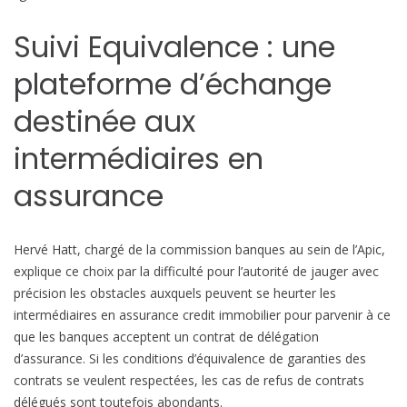
n
t
Suivi Equivalence : une
à
l
plateforme d’échange
’
destinée aux
i
n
intermédiaires en
t
e
assurance
r
m
é
Hervé Hatt, chargé de la commission banques au sein de l’Apic,
d
explique ce choix par la difficulté pour l’autorité de jauger avec
i
précision les obstacles auxquels peuvent se heurter les
a
intermédiaires en assurance credit immobilier pour parvenir à ce
i
que les banques acceptent un contrat de délégation
r
d’assurance. Si les conditions d’équivalence de garanties des
e
contrats se veulent respectées, les cas de refus de contrats
e
délégués sont toutefois abondants.