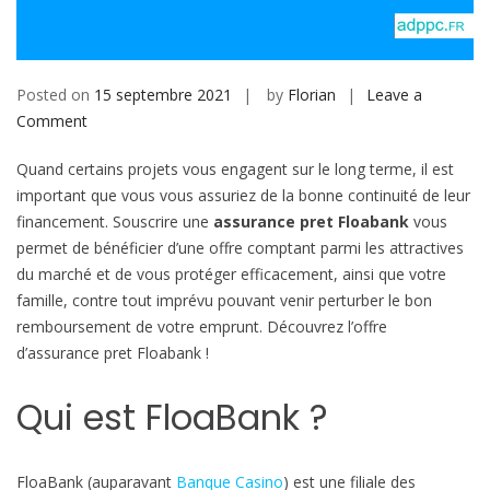
b
i
l
e
Posted on
15 septembre 2021
by
Florian
Leave a
Comment
o
n
Quand certains projets vous engagent sur le long terme, il est
A
important que vous vous assuriez de la bonne continuité de leur
s
financement. Souscrire une
assurance pret Floabank
vous
s
permet de bénéficier d’une offre comptant parmi les attractives
u
du marché et de vous protéger efficacement, ainsi que votre
r
famille, contre tout imprévu pouvant venir perturber le bon
a
remboursement de votre emprunt. Découvrez l’offre
n
d’assurance pret Floabank !
c
e
Qui est FloaBank ?
d
e
p
FloaBank (auparavant
Banque Casino
) est une filiale des
r