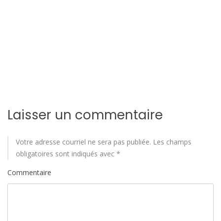
d
e
l
'
a
Laisser un commentaire
r
t
Votre adresse courriel ne sera pas publiée.
Les champs
i
obligatoires sont indiqués avec
*
Commentaire
c
l
e