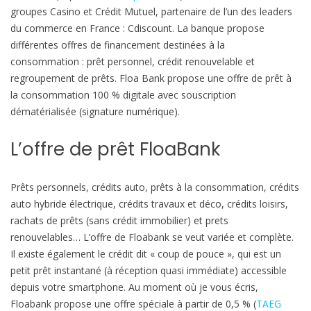
groupes Casino et Crédit Mutuel, partenaire de l’un des leaders
e
du commerce en France : Cdiscount. La banque propose
t
différentes offres de financement destinées à la
F
consommation : prêt personnel, crédit renouvelable et
l
regroupement de prêts. Floa Bank propose une offre de prêt à
o
la consommation 100 % digitale avec souscription
a
dématérialisée (signature numérique).
b
a
L’offre de prêt FloaBank
n
k
Prêts personnels, crédits auto, prêts à la consommation, crédits
auto hybride électrique, crédits travaux et déco, crédits loisirs,
rachats de prêts (sans crédit immobilier) et prets
renouvelables… L’offre de Floabank se veut variée et complète.
Il existe également le crédit dit « coup de pouce », qui est un
petit prêt instantané (à réception quasi immédiate) accessible
depuis votre smartphone. Au moment où je vous écris,
Floabank propose une offre spéciale à partir de 0,5 % (
TAEG