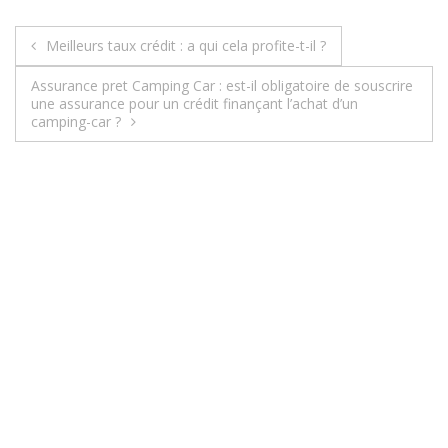
Meilleurs taux crédit : a qui cela profite-t-il ?
N
Assurance pret Camping Car : est-il obligatoire de souscrire
a
une assurance pour un crédit finançant l’achat d’un
camping-car ?
v
i
g
a
t
i
o
n