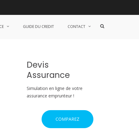
r ?
S
CE
GUIDE DU CREDIT
CONTACT
h
o
w
S
e
a
Devis
r
c
Assurance
h
F
o
Simulation en ligne de votre
r
assurance emprunteur !
m
COMPAREZ