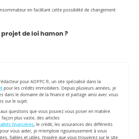
u
n
consommateur en facilitant cette possibilité de changement
t
e
 projet de loi hamon ?
u
r
e
n
c
o
u
 rédacteur pour ADPPC.fr, un site spécialisé dans la
r
êt
pour les crédits immobiliers. Depuis plusieurs années, je
s
es dans le domaine de la finance et partage ainsi avec vous
d
 sur le sujet.
e
s aux questions que vous pouvez vous poser en matière
p
 façon plus vaste, des articles
r
alités financières
, le crédit, les assurances des différents
ê
e, pour vous aider, je m’emploie rigoureusement à vous
t
tes, fiables et utiles. J’espère que vous trouverez sur le site