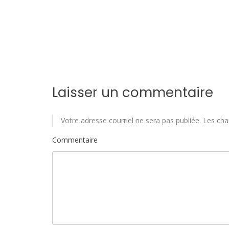
a
r
t
i
Laisser un commentaire
c
l
Votre adresse courriel ne sera pas publiée.
Les cha
e
Commentaire