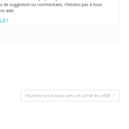
as de suggestion ou commentaire, n’hésitez pas à nous
i
re aide.
m
m
.fr
!
o
b
i
l
i
e
r
?
Financez vos travaux avec un rachat de crédit