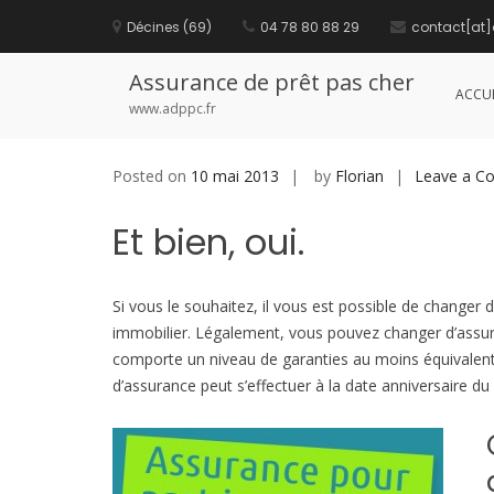
S
Décines (69)
04 78 80 88 29
contact[at]
k
Peut-on changer d’assurance 
i
p
Assurance de prêt pas cher
t
ACCUE
o
www.adppc.fr
c
o
n
Posted on
10 mai 2013
by
Florian
Leave a C
t
e
Et bien, oui.
n
t
Si vous le souhaitez, il vous est possible de change
immobilier. Légalement, vous pouvez changer d’assur
comporte un niveau de garanties au moins équivalent 
d’assurance peut s’effectuer à la date anniversaire du 