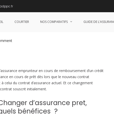
adppc.fr
emprunteur en cours de prêt immobilie
IL
COURTIER
NOS COMPARATIFS
GUIDE DE L’ASSURAN
omment
o
n
P
e
u
r d’assurance emprunteur en cours de remboursement d’un crédit
t
ance en cours de prêt dès lors que le nouveau contrat
-
à celui du contrat d’assurance actuel. Et ce changement
o
contrat souscrit initialement.
n
c
Changer d’assurance pret,
h
a
quels bénéfices ?
n