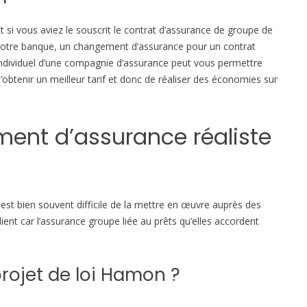
g
t si vous aviez le souscrit le contrat d’assurance de groupe de
e
otre banque, un changement d’assurance pour un contrat
r
ndividuel d’une compagnie d’assurance peut vous permettre
d
’obtenir un meilleur tarif et donc de réaliser des économies sur
’
a
s
nt d’assurance réaliste
s
u
r
a
n
l est bien souvent difficile de la mettre en œuvre auprès des
c
 client car l’assurance groupe liée au prêts qu’elles accordent
e
e
m
rojet de loi Hamon ?
p
r