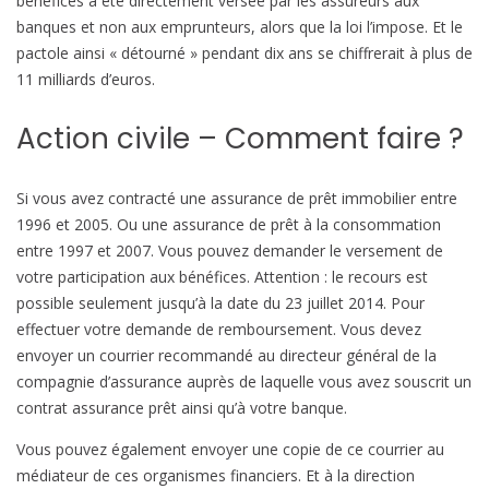
bénéfices a été directement versée par les assureurs aux
o
banques et non aux emprunteurs, alors que la loi l’impose. Et le
n
pactole ainsi « détourné » pendant dix ans se chiffrerait à plus de
c
11 milliards d’euros.
i
v
Action civile – Comment faire ?
i
l
e
Si vous avez contracté une assurance de prêt immobilier entre
1996 et 2005. Ou une assurance de prêt à la consommation
entre 1997 et 2007. Vous pouvez demander le versement de
votre participation aux bénéfices. Attention : le recours est
possible seulement jusqu’à la date du 23 juillet 2014. Pour
effectuer votre demande de remboursement. Vous devez
envoyer un courrier recommandé au directeur général de la
compagnie d’assurance auprès de laquelle vous avez souscrit un
contrat assurance prêt ainsi qu’à votre banque.
Vous pouvez également envoyer une copie de ce courrier au
médiateur de ces organismes financiers. Et à la direction