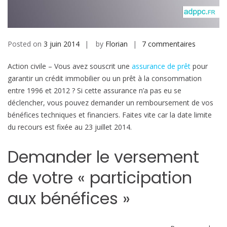
b
i
l
e
Posted on
3 juin 2014
by
Florian
7 commentaires
s
u
Action civile – Vous avez souscrit une
assurance de prêt
pour
r
garantir un crédit immobilier ou un prêt à la consommation
R
entre 1996 et 2012 ? Si cette assurance n’a pas eu se
e
déclencher, vous pouvez demander un remboursement de vos
m
bénéfices techniques et financiers. Faites vite car la date limite
b
du recours est fixée au 23 juillet 2014.
o
u
Demander le versement
r
s
de votre « participation
e
m
aux bénéfices »
e
n
t