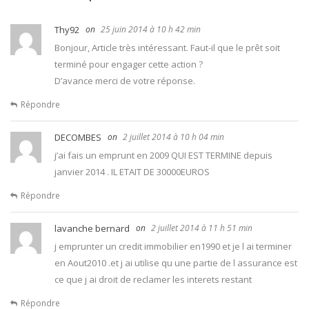
t
i
Thy92
25 juin 2014 à 10 h 42 min
Bonjour, Article très intéressant. Faut-il que le prêt soit
c
terminé pour engager cette action ?
D’avance merci de votre réponse.
l
Répondre
e
DECOMBES
2 juillet 2014 à 10 h 04 min
j’ai fais un emprunt en 2009 QUI EST TERMINE depuis
janvier 2014 . IL ETAIT DE 30000EUROS
Répondre
lavanche bernard
2 juillet 2014 à 11 h 51 min
j emprunter un credit immobilier en1990 et je l ai terminer
en Aout2010 .et j ai utilise qu une partie de l assurance est
ce que j ai droit de reclamer les interets restant
Répondre