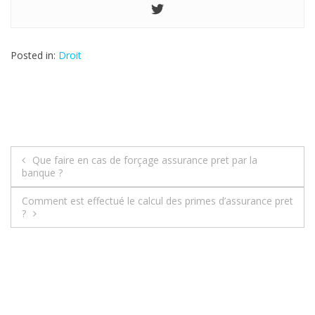
Posted in:
Droit
Que faire en cas de forçage assurance pret par la
N
banque ?
a
Comment est effectué le calcul des primes d’assurance pret
?
v
i
g