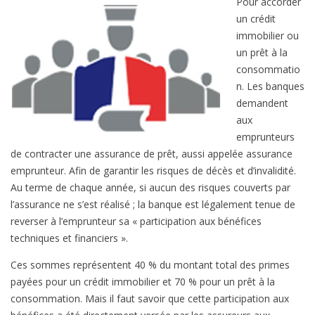
Pour accorder
a
un crédit
s
immobilier ou
s
un prêt à la
u
consommatio
r
n. Les banques
a
demandent
n
aux
c
emprunteurs
e
de contracter une assurance de prêt, aussi appelée assurance
p
emprunteur. Afin de garantir les risques de décès et d’invalidité.
r
Au terme de chaque année, si aucun des risques couverts par
e
l’assurance ne s’est réalisé ; la banque est légalement tenue de
t
reverser à l’emprunteur sa « participation aux bénéfices
:
techniques et financiers ».
a
Ces sommes représentent 40 % du montant total des primes
c
payées pour un crédit immobilier et 70 % pour un prêt à la
t
consommation. Mais il faut savoir que cette participation aux
i