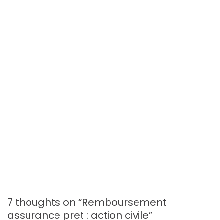
a
t
i
o
n
d
e
l
'
a
7 thoughts on “
Remboursement
r
assurance pret : action civile
”