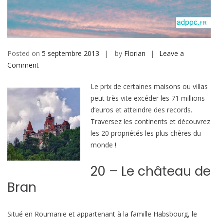
b
i
l
e
Posted on
5 septembre 2013
by
Florian
Leave a
Comment
o
n
Le prix de certaines maisons ou villas
T
peut très vite excéder les 71 millions
o
d’euros et atteindre des records.
p
Traversez les continents et découvrez
2
les 20 propriétés les plus chères du
0
monde !
d
e
20 – Le château de
s
p
Bran
r
o
Situé en Roumanie et appartenant à la famille Habsbourg, le
p