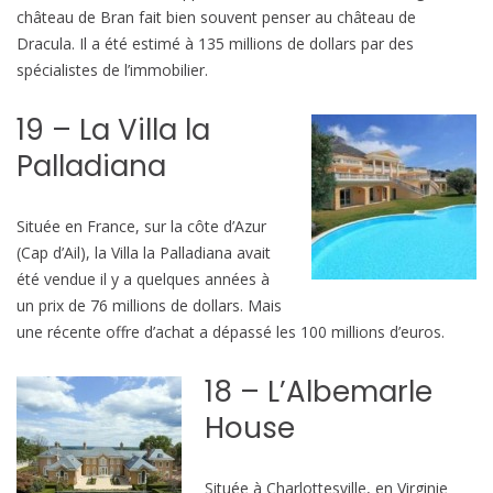
château de Bran fait bien souvent penser au château de
r
Dracula. Il a été estimé à 135 millions de dollars par des
i
spécialistes de l’immobilier.
é
t
19 – La Villa la
é
s
Palladiana
l
e
Située en France, sur la côte d’Azur
s
(Cap d’Ail), la Villa la Palladiana avait
p
été vendue il y a quelques années à
l
un prix de 76 millions de dollars. Mais
u
une récente offre d’achat a dépassé les 100 millions d’euros.
s
c
18 – L’Albemarle
h
House
è
r
e
Située à Charlottesville, en Virginie