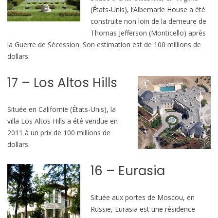
s
(États-Unis), l’Albemarle House a été
d
construite non loin de la demeure de
u
Thomas Jefferson (Monticello) après
m
la Guerre de Sécession. Son estimation est de 100 millions de
o
dollars.
n
d
17 – Los Altos Hills
e
Située en Californie (États-Unis), la
villa Los Altos Hills a été vendue en
2011 à un prix de 100 millions de
dollars.
16 – Eurasia
Située aux portes de Moscou, en
Russie, Eurasia est une résidence