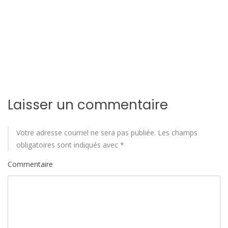
n
d
e
l
'
a
Laisser un commentaire
r
Votre adresse courriel ne sera pas publiée.
Les champs
t
obligatoires sont indiqués avec
*
i
Commentaire
c
l