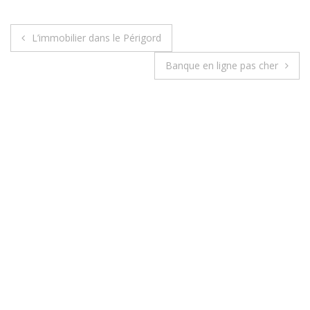
L’immobilier dans le Périgord
N
Banque en ligne pas cher
a
v
i
g
a
t
i
o